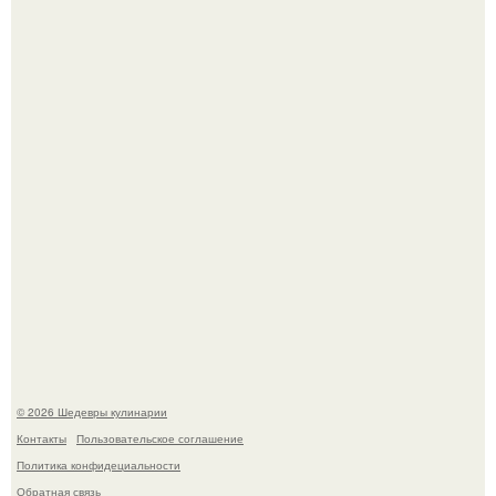
Сын Луи де фюнеса, который выбрал свой путь.
Самая популярная еда летом - мороженое.
© 2026 Шедевры кулинарии
Контакты
Пользовательское соглашение
Политика конфидециальности
Обратная связь