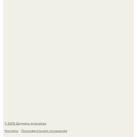
Самая популярная еда летом - мороженое.
Лето - лучшее время для сочных овощей, свежей зелени
и салатов, которые готовятся буквально за несколько
минут.
© 2026 Шедевры кулинарии
Контакты
Пользовательское соглашение