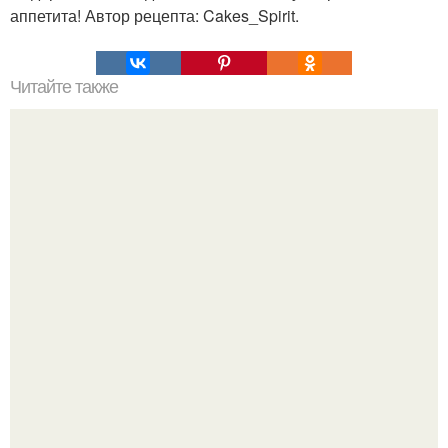
аппетита! Автор рецепта: Cakes_Spirit.
Читайте также
Нутелла. Разницы с любимой Nutella не почувствуете!