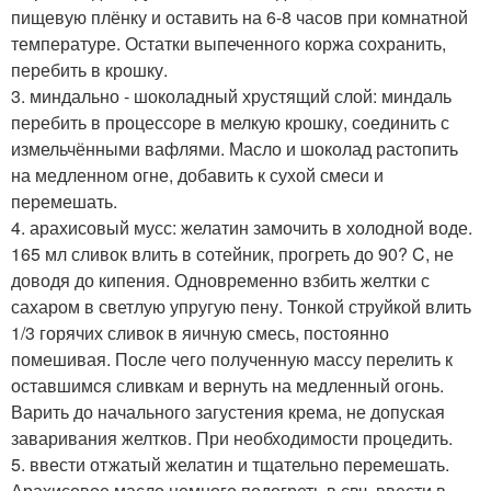
пищевую плёнку и оставить на 6-8 часов при комнатной
температуре. Остатки выпеченного коржа сохранить,
перебить в крошку.
3. миндально - шоколадный хрустящий слой: миндаль
перебить в процессоре в мелкую крошку, соединить с
измельчёнными вафлями. Масло и шоколад растопить
на медленном огне, добавить к сухой смеси и
перемешать.
4. арахисовый мусс: желатин замочить в холодной воде.
165 мл сливок влить в сотейник, прогреть до 90? C, не
доводя до кипения. Одновременно взбить желтки с
сахаром в светлую упругую пену. Тонкой струйкой влить
1/3 горячих сливок в яичную смесь, постоянно
помешивая. После чего полученную массу перелить к
оставшимся сливкам и вернуть на медленный огонь.
Варить до начального загустения крема, не допуская
заваривания желтков. При необходимости процедить.
5. ввести отжатый желатин и тщательно перемешать.
Арахисовое масло немного подогреть в свч, ввести в