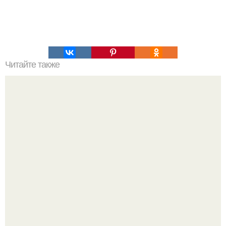
Читайте также
Торт домашний. Торт Богема и другие домашние торты.