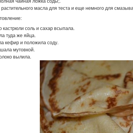
еполная чайная ложка соды;.
 г растительного масла для теста и еще немного для смазыв
товление:
о кастрюли соль и сахар всыпала.
ла туда же яйца.
а кефир и положила соду.
шала мутовкой.
олоко вылила.