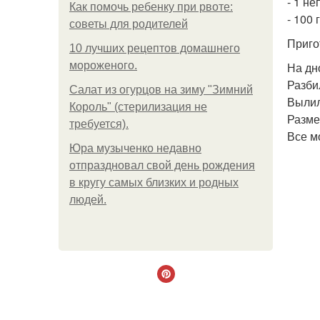
- 1 н
Как помочь ребенку при рвоте:
- 100
советы для родителей
Приго
10 лучших рецептов домашнего
мороженого.
На дн
Разби
Салат из огурцов на зиму "Зимний
Вылил
Король" (стерилизация не
Разме
требуется).
Все м
Юра музыченко недавно
отпраздновал свой день рождения
в кругу самых близких и родных
людей.