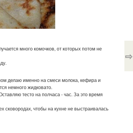
лучается много комочков, от которых потом не
⇨
ду.
вном делаю именно на смеси молока, кефира и
ется немного жидковато.
тавляю тесто на полчаса - час. За это время
ех сковородах, чтобы на кухне не выстраивалась