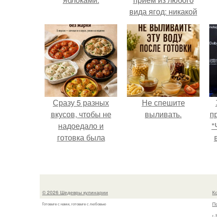
вида ягод: никакой
длительной варки,
а
все витамины на
месте!
Сразу 5 разных
Не спешите
вкусов, чтобы не
выливать.
п
надоедало и
"
готовка была
проще.
© 2026 Шедевры кулинарии
К
П
Готовьте с нами, готовьте с любовью
г.