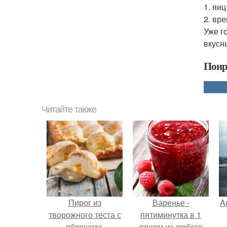
1. яиц
2. вр
Уже г
вкусн
Понр
Читайте также
Пирог из
Варенье -
A
творожного теста с
пятиминутка в 1
яблоками.
прием из любого