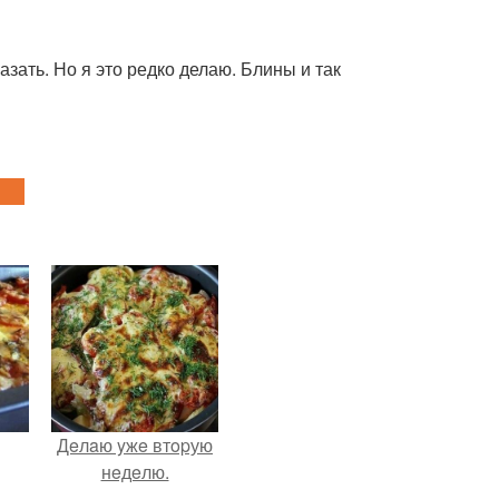
зать. Но я это редко делаю. Блины и так
Дeлaю yжe втopую
нeдeлю.