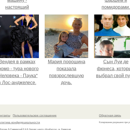
настоящий
помидорами.
втомобиль мечты
для многих
автолюбителей.
Зендея в рамках
Мария порошина
Сын Луи де
ромо - тура нового
показала
фюнеса, котор
Человека - Паука"
повзрослевшую
выбрал свой пу
в Лос-анджелесе.
дочь.
онтакты
Пользовательское соглашение
Обратная связь
олитика конфидециальности
Копирование разрешено при у
 Москва, Б.Саввинский 2-4-6, Бизнес-центр «Алабелла», м. Киевская