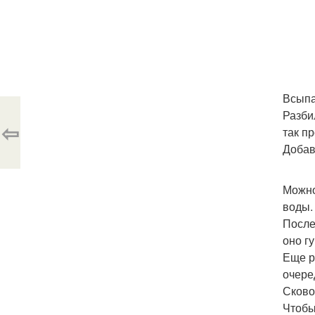
Всыпа
Разби
⇦
так п
Добав
Можно
воды.
После
оно г
Еще р
очере
Сково
Чтобы