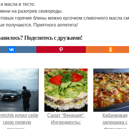
 и масла в тесто.
емени на разогрев сковороды.
отовые горячие блины можно кусочком сливочного масла сма
ые получаются. Приятного аппетита!
авилось? Поделитесь с друзьями!
mirchik купил себе
Салат "Венеция".
Кабачковая
свою первую
Ингредиенты:
запеканка с
машину -
фаршем и