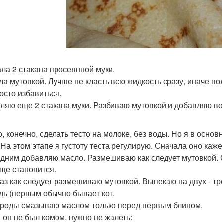
ла 2 стакана просеянной муки.
ла мутовкой. Лучше не класть всю жидкость сразу, иначе по
росто избавиться.
ляю еще 2 стакана муки. Разбиваю мутовкой и добавляю во
, конечно, сделать тесто на молоке, без воды. Но я в осно
 На этом этапе я густоту теста регулирую. Сначала оно каж
дним добавляю масло. Размешиваю как следует мутовкой. Ос
уще становится.
аз как следует размешиваю мутовкой. Выпекаю на двух - тр
дь (первым обычно бывает кот.
роды смазываю маслом только перед первым блином.
 он не был комом, нужно не жалеть: