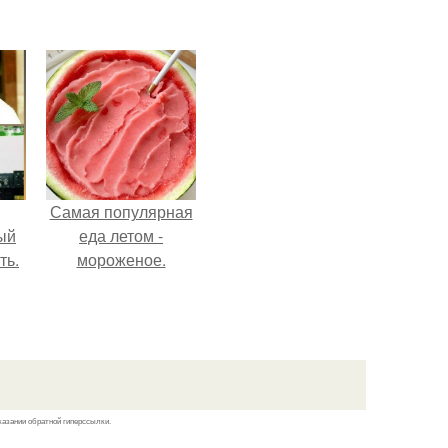
Самая популярная
ый
еда летом -
ть.
мороженое.
казании обратной гиперссылки.