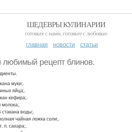
ШЕДЕВРЫ КУЛИНАРИИ
готовьте с нами, готовьте с любовью
главная
новости
статьи
 любимый рецепт блинов.
диенты.
акана муки;.
риных яйца;.
акан кефира;.
 л молока;.
 5 стакана воды;.
еполная чайная ложка соли;.
т. л. сахара;.