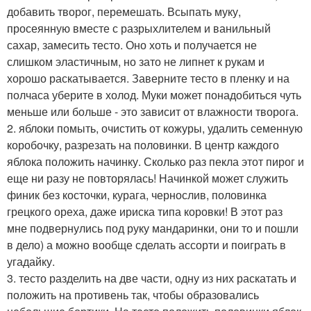
добавить творог, перемешать. Всыпать муку,
просеянную вместе с разрыхлителем и ванильный
сахар, замесить тесто. Оно хоть и получается не
слишком эластичным, но зато не липнет к рукам и
хорошо раскатывается. Заверните тесто в пленку и на
полчаса уберите в холод. Муки может понадобиться чуть
меньше или больше - это зависит от влажности творога.
2. яблоки помыть, очистить от кожуры, удалить семенную
коробочку, разрезать на половинки. В центр каждого
яблока положить начинку. Сколько раз пекла этот пирог и
еще ни разу не повторялась! Начинкой может служить
финик без косточки, курага, чернослив, половинка
грецкого ореха, даже ириска типа коровки! В этот раз
мне подвернулись под руку мандаринки, они то и пошли
в дело) а можно вообще сделать ассорти и поиграть в
угадайку.
3. тесто разделить на две части, одну из них раскатать и
положить на противень так, чтобы образовались