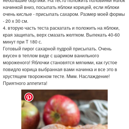
небольшие бортики. На тесто положить половинки яблок
начинкой вниз, посыпать яблоки корицей, если яблоки
очень кислые - присыпать сахаром. Размер моей формы
- 20 х 30 см.
4. вторую часть теста раскатать и положить на яблоки,
края защипать, верх смазать желтком. Выпекать 40-60
минут при Т 180 с.
Готовый пирог сахарной пудрой присыпать. Очень
вкусен в теплом виде с шариком ванильного
мороженого! Яблочки становятся мягкими, как густое
повидло корица выбранная вами начинка и все это в
хрустящем творожном тесте. Ммм. Наслаждение!
Приятного аппетита!