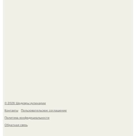
Первый раз я попробовал его, когда приехал в гости к
деду.
Этот рецепт с первого раза даже у новичков получается.
© 2026 Шедевры кулинарии
Контакты
Пользовательское соглашение
Политика конфидециальности
Обратная связь