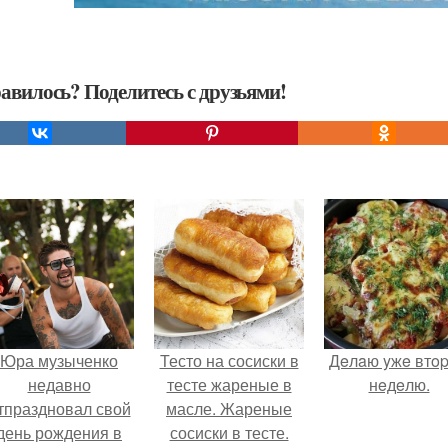
авилось? Поделитесь с друзьями!
Юра музыченко
Тесто на сосиски в
Дeлaю yжe втo
недавно
тесте жареные в
нeдeлю.
тпраздновал свой
масле. Жареные
день рождения в
сосиски в тесте.