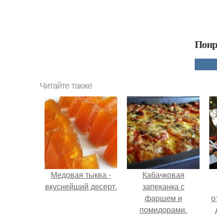
Понр
Читайте также
Медовая тыква -
Кабачковая
вкуснейший десерт.
запеканка с
фаршем и
о
помидорами.