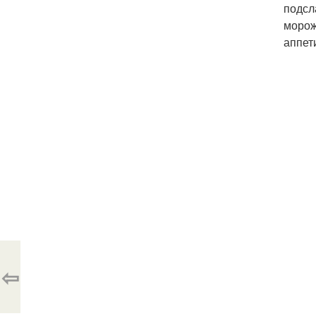
подсл
морож
аппет
⇦