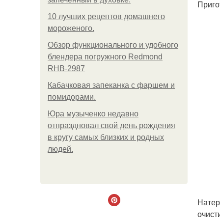
Приго
10 лучших рецептов домашнего
мороженого.
Обзор функционального и удобного
блендера погружного Redmond
RHB-2987
Кабачковая запеканка с фаршем и
помидорами.
Юра музыченко недавно
отпраздновал свой день рождения
в кругу самых близких и родных
людей.
Натер
очист