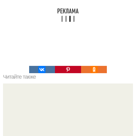
Читайте также
Медовая тыква - вкуснейший десерт.