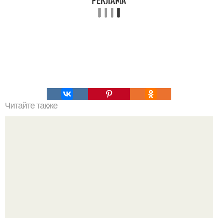
Читайте также
Чесночная картошка просто объедение!