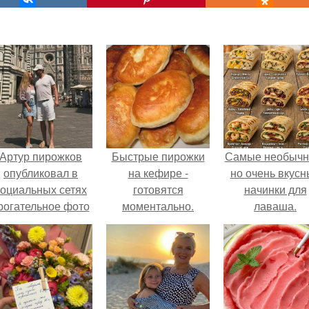
Артур пирожков
Быстрые пирожки
Самые необычн
опубликовал в
на кефире -
но очень вкус
социальных сетях
готовятся
начинки для
рогательное фото
моментально.
лаваша.
с супругой
Анжеликой,
сделанное во
ремя их недавнего
путешествия в
Италию.