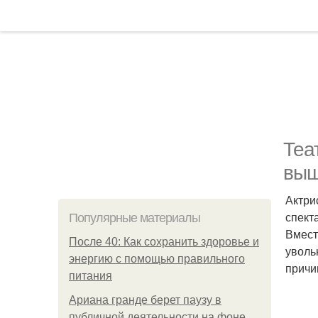
Теа
выш
Актри
спект
Популярные материалы
Вмест
После 40: Как сохранить здоровье и
уволь
энергию с помощью правильного
причи
питания
Ариана гранде берет паузу в
публичной деятельности на фоне