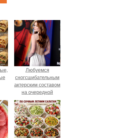
ые,
Любуемся
ные
сногсшибательным
актерским составом
на очередной
премьере нового
человека - паука.