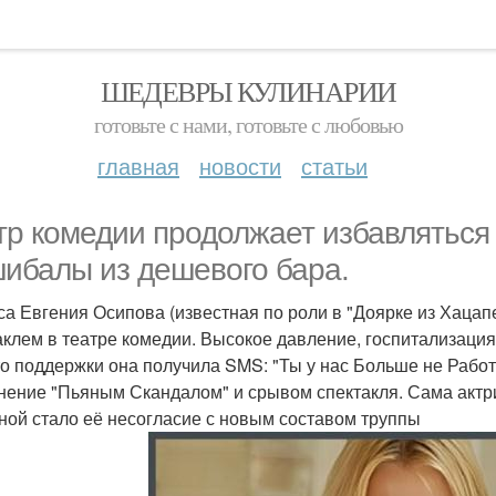
ШЕДЕВРЫ КУЛИНАРИИ
готовьте с нами, готовьте с любовью
главная
новости
статьи
тр комедии продолжает избавляться 
ибалы из дешевого бара.
са Евгения Осипова (известная по роли в "Доярке из Хацап
аклем в театре комедии. Высокое давление, госпитализация
о поддержки она получила SMS: "Ты у нас Больше не Работ
нение "Пьяным Скандалом" и срывом спектакля. Сама актрис
ной стало её несогласие с новым составом труппы