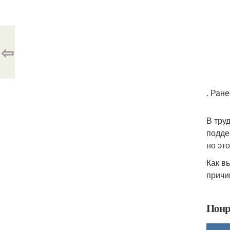
⇦
. Ран
В тру
подде
но эт
Как в
причи
Понр