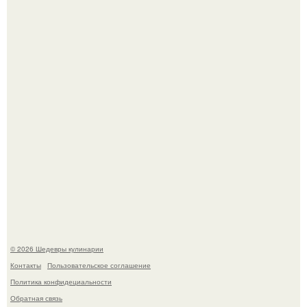
Токсис публично извинился перед генсухой на концерте
крида.
Зендея получила номинацию на премию "Эмми" в
категории "лучшая актриса в драматическом сериале" за
третий сезон "эйфории".
© 2026 Шедевры кулинарии
Контакты
Пользовательское соглашение
Политика конфидециальности
Обратная связь