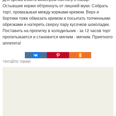
Остывшие коржи обтряхнуть от лишней муки. Собрать
торт, промазывая между коржами кремом. Верх и
бортики тоже обмазать кремом и посыпать толченными
обрезками и натереть сверху пару кусочков шоколадки.
Поставить на пропитку в холодильник - за 12 часов торт
пропитывается и становится мягким - мягким. Приятного
аппетита!
Читайте также
Торт "Сникерс"? Этот торт пеку уже второй раз и
однозначно буду печь еще.