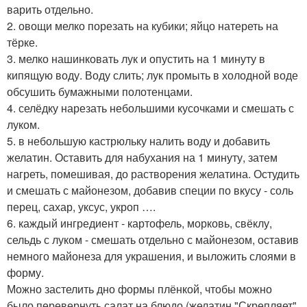
варить отдельно.
2. овощи мелко порезать на кубики; яйцо натереть на
тёрке.
3. мелко нашинковать лук и опустить на 1 минуту в
кипящую воду. Воду слить; лук промыть в холодной воде
обсушить бумажными полотенцами.
4. селёдку нарезать небольшими кусочками и смешать с
луком.
5. в небольшую кастрюльку налить воду и добавить
желатин. Оставить для набухания на 1 минуту, затем
нагреть, помешивая, до растворения желатина. Остудить
и смешать с майонезом, добавив специи по вкусу - соль
перец, сахар, уксус, укроп ….
6. каждый ингредиент - картофель, морковь, свёклу,
сельдь с луком - смешать отдельно с майонезом, оставив
немного майонеза для украшения, и выложить слоями в
форму.
Можно застелить дно формы плёнкой, чтобы можно
было перевернуть салат на блюдо (желатин "Скрепляет"