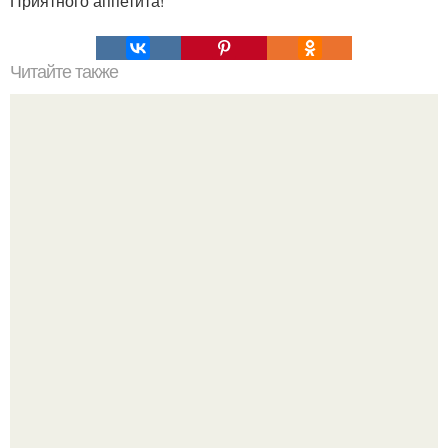
Приятного аппетита!
Читайте также
Тот самый крем из рафаэлло - сохрани рецепт себе на
страницу!