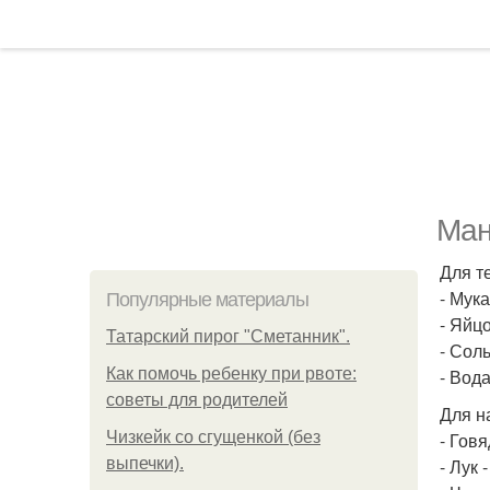
Ман
Для т
- Мука
Популярные материалы
- Яйцо
Татарский пирог "Сметанник".
- Соль
Как помочь ребенку при рвоте:
- Вода
советы для родителей
Для н
Чизкейк со сгущенкой (без
- Говя
выпечки).
- Лук -