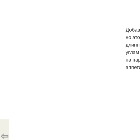
Добав
но эт
длинн
углам
на па
аппет
⇦