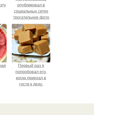
эту
опубликовал в
социальных сетях
трогательное фото
с супругой
Анжеликой,
сделанное во
время их недавнего
путешествия в
Италию.
ная
Первый раз я
попробовал его,
когда приехал в
гости к деду.