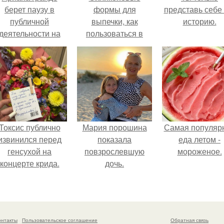
берет паузу в
формы для
представь себе 
публичной
выпечки, как
историю.
деятельности на
пользоваться в
фоне слухов о
духовке. 9 правил
своем здоровье.
использования
силиконовых
формам для
выпечки.
Токсис публично
Мария порошина
Самая популяр
извинился перед
показала
еда летом -
генсухой на
повзрослевшую
мороженое.
концерте крида.
дочь.
онтакты
Пользовательское соглашение
Обратная связь