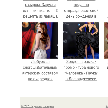
с сыром. Закуски
недавно
для пикника: топ - 3
отпраздновал свой
рецепта из лаваша
день рождения в
на мангале на
кругу самых
любой вкус.
близких и родных
людей.
Любуемся
Зендея в рамках
сногсшибательным
промо - тура нового
актерским составом
"Человека - Паука"
на очередной
в Лос-анджелесе.
премьере нового
человека - паука.
© 2026 Шедевры кулинарии
К