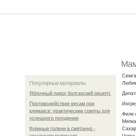
Мам
Семга
Любим
Популярные материалы
Делать
Яблочный пирог болгарский рецепт.
Ингре
Противодействие весам при
климаксе: практические советы для
Филе с
успешного похудения
Мелкая
Сахар 
Куриные голени в сметанно -
Черны
чесночном маринаде.