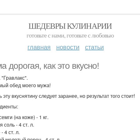
ШЕДЕВРЫ КУЛИНАРИИ
готовьте с нами, готовьте с любовью
главная
новости
статьи
а дорогая, как это вкусно!
 "Гравлакс".
ый обед моего мужа!
 эту вкуснятину следует заранее, но результат того стоит!
диенты:
емги (на коже) - 1 кг.
 соль - 4 ст. л.
- 4 ст. л.
й молотый перец - 4 ст. л.