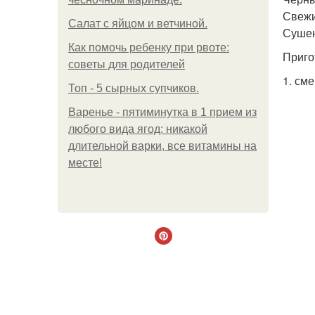
Свежий
Салат с яйцом и ветчиной.
Сушен
Как помочь ребенку при рвоте:
Приго
советы для родителей
1. см
Топ - 5 сырных супчиков.
Варенье - пятиминутка в 1 прием из
любого вида ягод: никакой
длительной варки, все витамины на
месте!