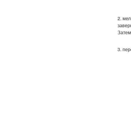
2. ме
завер
Затем
3. пе