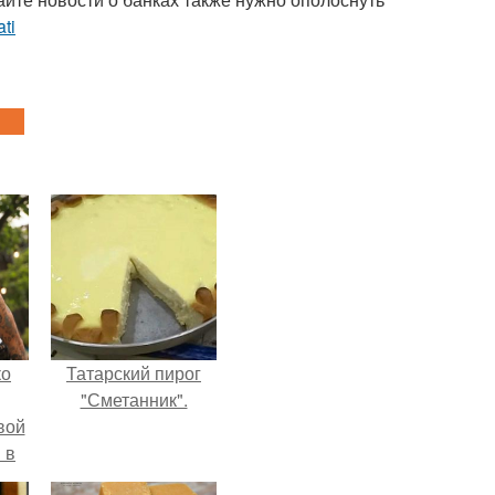
ati
ко
Татарский пирог
"Сметанник".
вой
 в