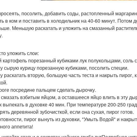
просеять, посолить, добавить соды, растопленный маргарин 
ть в ком и поставить в холодильник на 40-60 минут. Потом д
ьше. Меньшую раскатать и уложить на смазанный растител
у.
сто уложить слои:
 картофель порезанный кубиками лук полукольцами, соль с
у сырую курицу порезанную кубиками, посолить специи.
у раскатать вторую, большую часть теста и накрыть пирог, к
кой.
роге посредине пальцем сделать дырочку.
 смазать взбитым яйцом, а оставшееся яйцо влить в эту ды
к выпекать в духовке 40 мин. При температуре 200-250 град
рять деревянной зубочисткой, если она сухая, пирог готов.
отовности, пирог вынуть из духовки, "Умыть Водой" и накрыт
ного аппетита!
 читайте статьи о секретах чайного гриба тутПодробнее чит