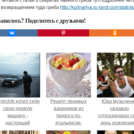
 возвращением туда гриба
http://kulinariya.ru-land.com/stati/st
авилось? Поделитесь с друзьями!
mirchik купил себе
Рецепт ленивых
Юра музычен
свою первую
вареников из
недавно
машину -
творога по-
отпраздновал с
настоящий
итальянски.
день рождения
втомобиль мечты
кругу самых