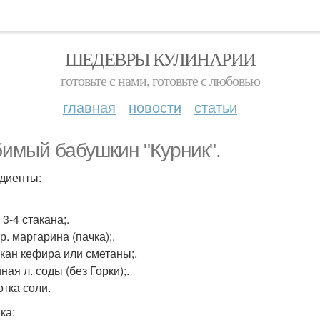
ШЕДЕВРЫ КУЛИНАРИИ
готовьте с нами, готовьте с любовью
главная
новости
статьи
имый бабушкин "Курник".
диенты:
 3-4 стакана;.
гр. маргарина (пачка);.
такан кефира или сметаны;.
йная л. соды (без Горки);.
отка соли.
ка: