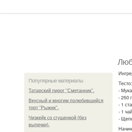
Люб
Ингре
Популярные материалы
Тесто:
- Мука
Татарский пирог "Сметанник".
- 250 
Вкусный и многим полюбившийся
- 1 с
торт "Рыжик".
- 1 ча
Чизкейк со сгущенкой (без
- Щеп
выпечки).
Начин