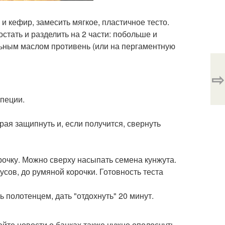
и кефир, замесить мягкое, пластичное тесто.
остать и разделить на 2 части: побольше и
ьным маслом противень (или на пергаментную
⇨
пеции.
рая защипнуть и, если получится, свернуть
рочку. Можно сверху насыпать семена кунжута.
усов, до румяной корочки. Готовность теста
ь полотенцем, дать "отдохнуть" 20 минут.
айте новости о банках также нужно ополоснуть