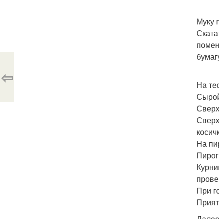
Муку 
Ската
помен
бумаг
⇦
На те
Сырой
Сверх
Сверх
косич
На пи
Пирог
Курни
прове
При г
Прият
Далее