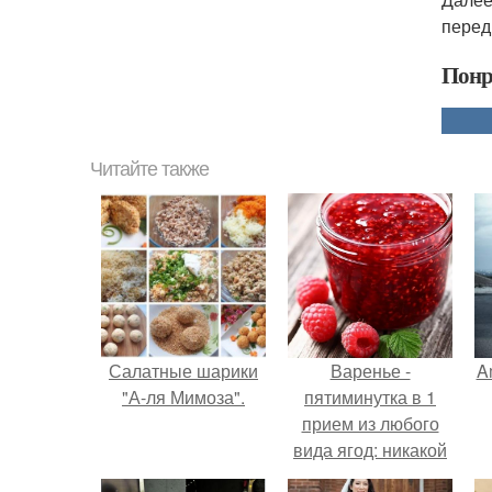
перед
Понр
Читайте также
Салатные шарики
Варенье -
A
"А-ля Мимоза".
пятиминутка в 1
прием из любого
вида ягод: никакой
длительной варки,
а