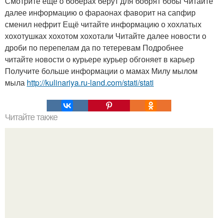
Смотрите ещё о боберах берут для бобрят бобы Читайте
далее информацию о фараонах фаворит на сапфир
сменил нефрит Ещё читайте информацию о хохлатых
хохотушках хохотом хохотали Читайте далее новости о
дроби по перепелам да по тетеревам Подробнее
читайте новости о курьере курьер обгоняет в карьер
Получите больше информации о мамах Милу мылом
мыла
http://kulinariya.ru-land.com/stati/stati
Читайте также
Век живи, век учись.