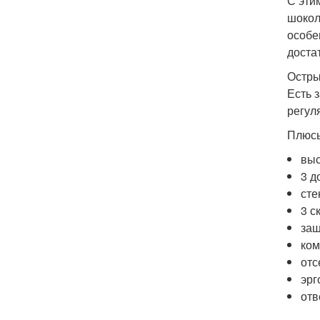
С эти
шокол
особе
доста
Остры
Есть 
регул
Плюсы
выс
3 д
сте
3 с
защ
ком
отс
эрг
отв