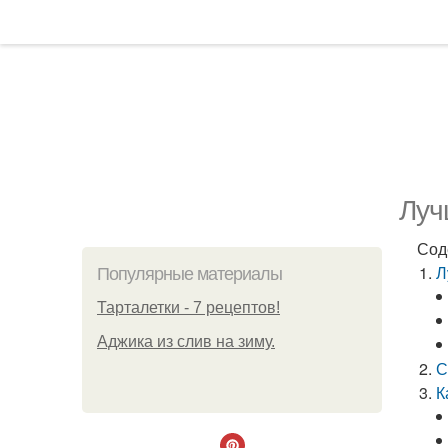
Луч
Сод
Л
Популярные материалы
Тарталетки - 7 рецептов!
Аджика из слив на зиму.
С
К