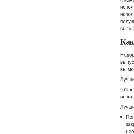
испол
испол
получ
высуш
Как
Недор
выпус
вы мо
Лучши
Чтобы
испол
Лучши
Пог
зак
нео