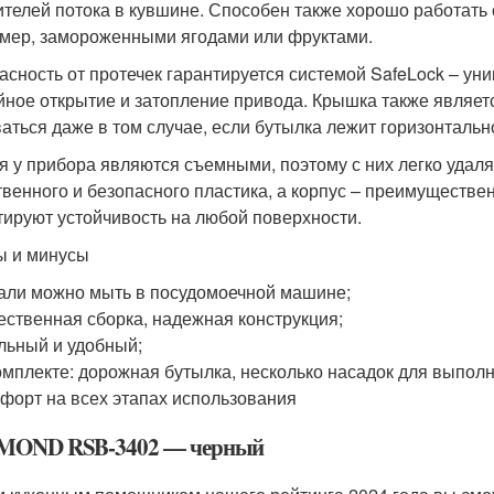
ителей потока в кувшине. Способен также хорошо работать
мер, замороженными ягодами или фруктами.
асность от протечек гарантируется системой SafeLock – у
йное открытие и затопление привода. Крышка также являетс
аться даже в том случае, если бутылка лежит горизонтальн
я у прибора являются съемными, поэтому с них легко удаля
твенного и безопасного пластика, а корпус – преимуществ
тируют устойчивость на любой поверхности.
 и минусы
али можно мыть в посудомоечной машине;
ественная сборка, надежная конструкция;
льный и удобный;
омплекте: дорожная бутылка, несколько насадок для выпол
форт на всех этапах использования
OND RSB-3402 — черный