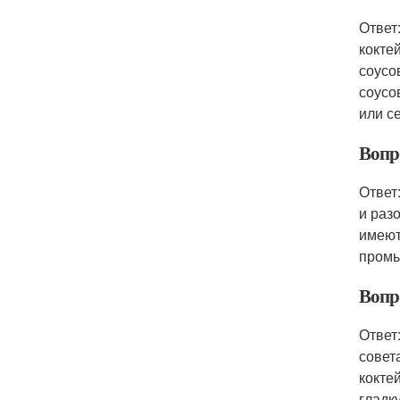
Ответ
кокте
соусо
соусо
или с
Вопр
Ответ
и раз
имеют
промы
Вопро
Ответ
совет
кокте
гладк