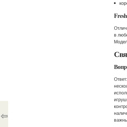
кор
Fresh
Отлич
в люб
Модел
Свя
Вопр
Ответ
неско
испол
игруш
контр
⇦
налич
важны