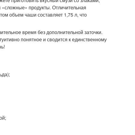
ете приготовить вкусный смузи со злаками,
и «сложные» продукты. Отличительная
том объем чаши составляет 1,75 л, что
ительное время без дополнительной заточки.
нтуитивно понятное и сводится к единственному
ь!
ьда);
ой;