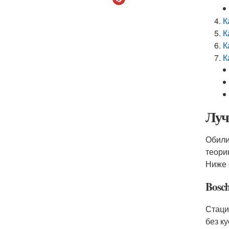
К
К
К
К
Луч
Обили
теори
Ниже 
Bosc
Стаци
без к