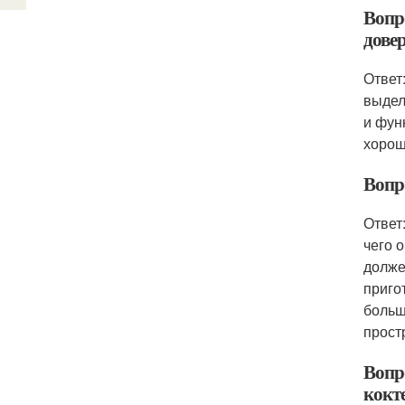
Вопр
дове
Ответ
выдели
и фун
хорош
Вопр
Ответ
чего 
долже
приго
больш
прост
Вопр
кокт