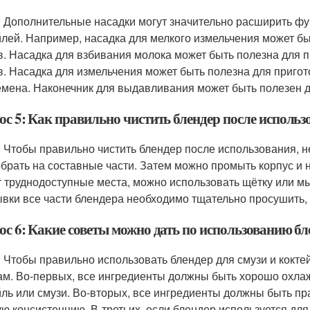
: Дополнительные насадки могут значительно расширить фу
йлей. Например, насадка для мелкого измельчения может бы
в. Насадка для взбивания молока может быть полезна для 
в. Насадка для измельчения может быть полезна для пригот
емена. Наконечник для выдавливания может быть полезен д
ос 5: Как правильно чистить блендер после использ
: Чтобы правильно чистить блендер после использования, н
обрать на составные части. Затем можно промыть корпус и 
 труднодоступные места, можно использовать щётку или мы
вки все части блендера необходимо тщательно просушить, 
с 6: Какие советы можно дать по использованию бл
: Чтобы правильно использовать блендер для смузи и кокте
ам. Во-первых, все ингредиенты должны быть хорошо охла
йль или смузи. Во-вторых, все ингредиенты должны быть п
ую консистенцию. В-третьих, если блендер используется дл