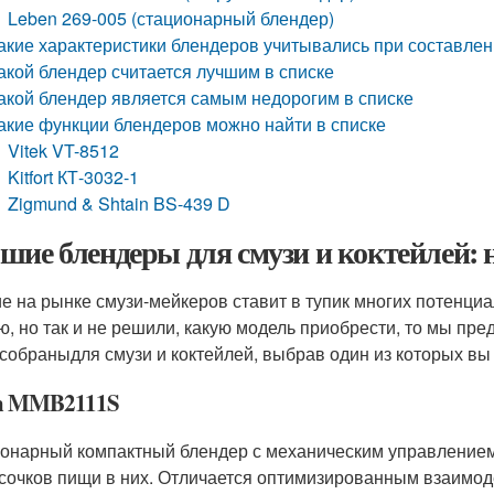
Leben 269-005 (стационарный блендер)
акие характеристики блендеров учитывались при составлен
акой блендер считается лучшим в списке
акой блендер является самым недорогим в списке
акие функции блендеров можно найти в списке
Vitek VT-8512
Kitfort КТ-3032-1
Zigmund & Shtain BS-439 D
шие блендеры для смузи и коктейлей: 
е на рынке смузи-мейкеров ставит в тупик многих потенци
ю, но так и не решили, какую модель приобрести, то мы пр
собраныдля смузи и коктейлей, выбрав один из которых вы 
h MMB2111S
онарный компактный блендер с механическим управлением
усочков пищи в них. Отличается оптимизированным взаимоде