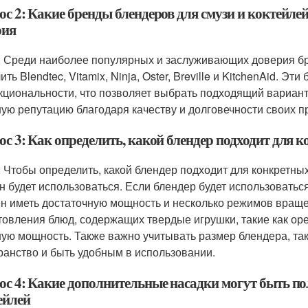
ос 2: Какие бренды блендеров для смузи и коктейл
рия
: Среди наиболее популярных и заслуживающих доверия бр
ть Blendtec, Vitamix, Ninja, Oster, Breville и KitchenAid.
кциональности, что позволяет выбрать подходящий вариант
ую репутацию благодаря качеству и долговечности своих п
ос 3: Как определить, какой блендер подходит для 
: Чтобы определить, какой блендер подходит для конкретны
он будет использоваться. Если блендер будет использоваться
н иметь достаточную мощность и несколько режимов вращен
товления блюд, содержащих твердые игрушки, такие как оре
ую мощность. Также важно учитывать размер блендера, так
ранство и быть удобным в использовании.
ос 4: Какие дополнительные насадки могут быть по
ейлей