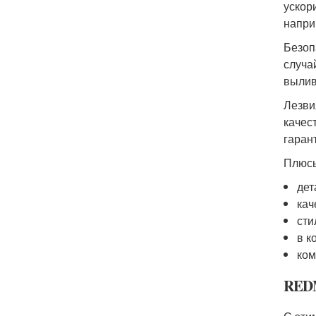
ускор
напри
Безоп
случа
вылив
Лезви
качес
гаран
Плюсы
дет
кач
сти
в к
ком
REDM