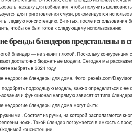
ьзовать насадку для взбивания, чтобы получить шелковисты
ьзуется для приготовления смузи, рекомендуется использов
ить гладкую консистенцию. В-пятых, после использования 
ить, чтобы он был готов к следующему использованию.
ие бренды блендеров представлены в с
огой блендер — не значит плохой. Поскольку конкуренция 
кают достаточно бюджетные модели. Сегодня мы расскажем
жете выбрать в 2024 году
е недорогие блендеры для дома. Фото: pexels.com/Dayvison d
 подобрать подходящую модель, важно определиться с ее 
ьзования и функционал напрямую зависят от типа блендера
е недорогие блендеры для дома могут быть:
ружными . Состоят из ручки, на которой располагаются кно
реплены ножи. Такой блендер погружается в емкость с прод
бходимой консистенции.