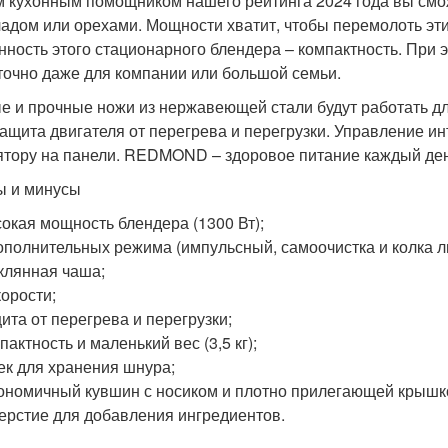
м кухонным помощником нашего рейтинга 2024 года вы смож
адом или орехами. Мощности хватит, чтобы перемолоть эт
нность этого стационарного блендера – компактность. При э
точно даже для компании или большой семьи.
е и прочные ножи из нержавеющей стали будут работать дл
защита двигателя от перегрева и перегрузки. Управление и
ятору на панели. REDMOND – здоровое питание каждый ден
 и минусы
окая мощность блендера (1300 Вт);
ополнительных режима (импульсный, самоочистка и колка л
клянная чаша;
корости;
ита от перегрева и перегрузки;
пактность и маленький вес (3,5 кг);
ек для хранения шнура;
ономичный кувшин с носиком и плотно прилегающей крышк
ерстие для добавления ингредиентов.