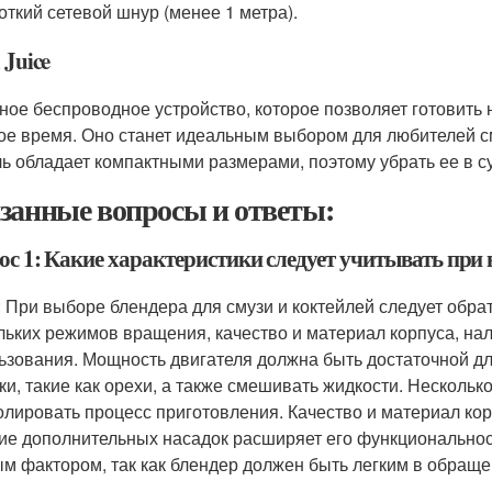
откий сетевой шнур (менее 1 метра).
 Juice
ное беспроводное устройство, которое позволяет готовить 
ое время. Оно станет идеальным выбором для любителей см
ь обладает компактными размерами, поэтому убрать ее в су
занные вопросы и ответы:
ос 1: Какие характеристики следует учитывать при 
: При выборе блендера для смузи и коктейлей следует обра
льких режимов вращения, качество и материал корпуса, на
ьзования. Мощность двигателя должна быть достаточной дл
ки, такие как орехи, а также смешивать жидкости. Несколь
олировать процесс приготовления. Качество и материал кор
ие дополнительных насадок расширяет его функциональнос
м фактором, так как блендер должен быть легким в обращен