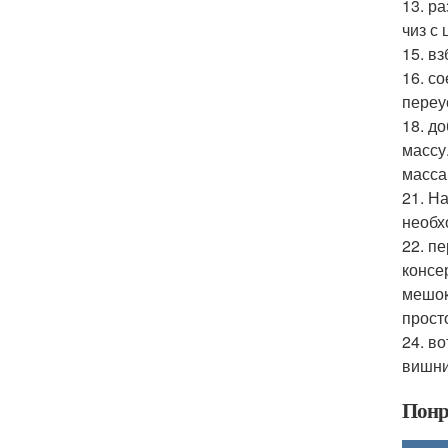
13. р
чиз с
15. в
16. с
переу
18. д
массу
масса
21. Н
необх
22. п
консе
мешок
прост
24. в
вишни
Понр