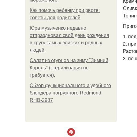
Кремч
Сливк
Как помочь ребенку при рвоте:
Топин
советы для родителей
Приго
Юра музыченко недавно
отпраздновал свой день рождения
1. по
в кругу самых близких и родных
2. пр
людей.
Расто
3. пе
Салат из огурцов на зиму "Зимний
Король" (стерилизация не
требуется).
Обзор функционального и удобного
блендера погружного Redmond
RHB-2987