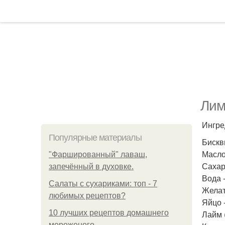
Лим
Ингре
Популярные материалы
Бискви
Масло
"Фаршированный" лаваш,
Сахар 
запечённый в духовке.
Вода -
Салаты с сухариками: топ - 7
Желати
любимых рецептов?
Яйцо -
10 лучших рецептов домашнего
Лайм (
мороженого.