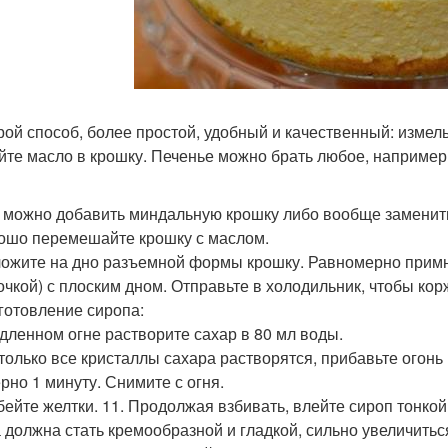
орой способ, более простой, удобный и качественный: измел
ейте масло в крошку. Печенье можно брать любое, например,
 можно добавить миндальную крошку либо вообще заменить
рошо перемешайте крошку с маслом.
ложите на дно разъемной формы крошку. Равномерно примн
чкой) с плоским дном. Отправьте в холодильник, чтобы кор
иготовление сиропа:
дленном огне растворите сахар в 80 мл воды.
к только все кристаллы сахара растворятся, прибавьте огонь
рно 1 минуту. Снимите с огня.
збейте желтки. 11. Продолжая взбивать, влейте сироп тонкой
 должна стать кремообразной и гладкой, сильно увеличиться