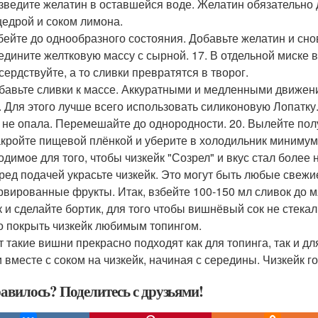
азведите желатин в оставшейся воде. Желатин обязательно
 цедрой и соком лимона.
збейте до однообразного состояния. Добавьте желатин и сно
оедините желтковую массу с сырной. 17. В отдельной миске в
сердствуйте, а то сливки превратятся в творог.
обавьте сливки к массе. Аккуратными и медленными движен
. Для этого лучше всего использовать силиконовую Лопатку.
 не опала. Перемешайте до однородности. 20. Вылейте по
акройте пищевой плёнкой и уберите в холодильник минимум 
одимое для того, чтобы чизкейк "Созрел" и вкус стал боле
еред подачей украсьте чизкейк. Это могут быть любые свеж
рвированные фрукты. Итак, взбейте 100-150 мл сливок до м
 и сделайте бортик, для того чтобы вишнёвый сок не стекал 
о покрыть чизкейк любимым топингом.
от такие вишни прекрасно подходят как для топинга, так и д
 вместе с соком на чизкейк, начиная с середины. Чизкейк го
авилось? Поделитесь с друзьями!