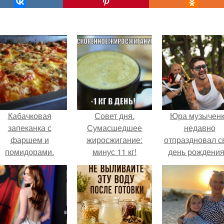
Кабачковая
Совет дня.
Юра музычен
запеканка с
Сумасшедшее
недавно
фаршем и
жиросжигание:
отпраздновал с
помидорами.
минус 11 кг!
день рождения
кругу самых
близких и родн
людей.