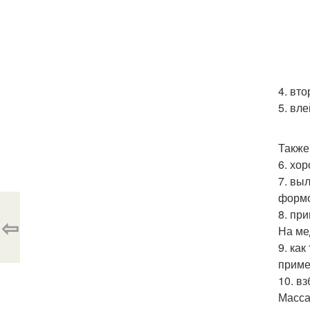
4. вт
5. вл
Также
6. хо
7. вы
формо
8. пр
⇦
На ме
9. ка
приме
10. в
Масса