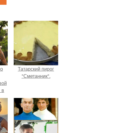
ко
Татарский пирог
"Сметанник".
вой
 в
ых