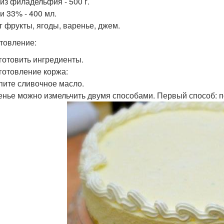
из филадельфия - 500 г.
и 33% - 400 мл.
г фрукты, ягоды, варенье, джем.
товление:
дготовить ингредиенты.
иготовление коржа:
пите сливочное масло.
ченье можно измельчить двумя способами. Первый способ: п