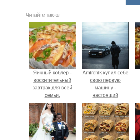
Читайте также
Яичный коблер -
Amirchik купил себе
восхитительный
свою первую
завтрак для всей
машину -
семьи.
настоящий
автомобиль мечты
для многих
автолюбителей.