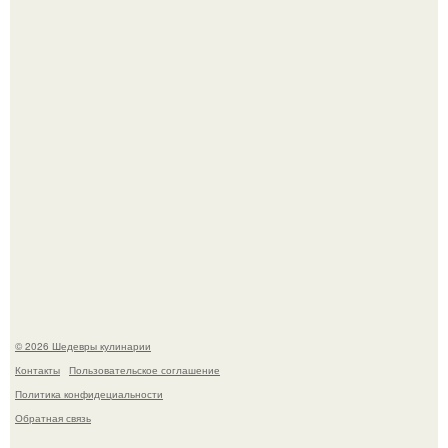
Этот рецепт с первого раза даже у новичков получается.
Родион Газманов тепло поздравил своего отца,
знаменитого певца Олега Газманова, с важным
юбилеем - 75-летием.
© 2026 Шедевры кулинарии
Контакты
Пользовательское соглашение
Политика конфидециальности
Обратная связь