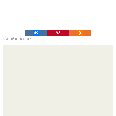
Читайте также
Питание для долголетия и молодости. Как здоровое
питание помогает продлить жизнь?