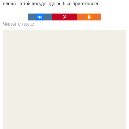
плова - в той посуде, где он был приготовлен.
Читайте также
Оладьи с яблоками для детей до 2 лет. Яблочные
оладьи? Делаю такие оладьи для ребенка постоянно,
особенно в сезон яблок.