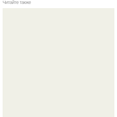
Читайте также
Моментальная квашеная капуста в банке - просто
бесподобный рецепт!
Варенье - пятиминутка в 1 прием из любого вида ягод:
никакой длительной варки, все витамины на месте!