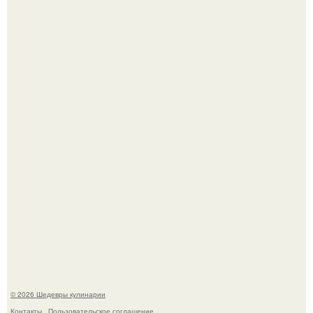
Мария порошина показала повзрослевшую дочь.
Сын Луи де фюнеса, который выбрал свой путь.
© 2026 Шедевры кулинарии
Контакты
Пользовательское соглашение