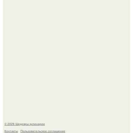
Самая популярная еда летом - мороженое.
Лето - лучшее время для сочных овощей, свежей зелени
и салатов, которые готовятся буквально за несколько
минут.
© 2026 Шедевры кулинарии
Контакты
Пользовательское соглашение