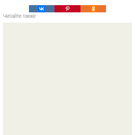
Читайте также
Янним (секретная корейская приправа).
Дeлaю yжe втopую нeдeлю.