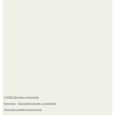
Зендея в рамках промо - тура нового "Человека - Паука"
в Лос-анджелесе.
Токсис публично извинился перед генсухой на концерте
крида.
© 2026 Шедевры кулинарии
Контакты
Пользовательское соглашение
Политика конфидециальности