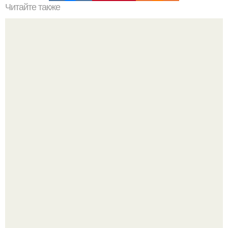
Читайте также
Сырный пирог. Обалденный вкус.
Татарский пирог "Сметанник".