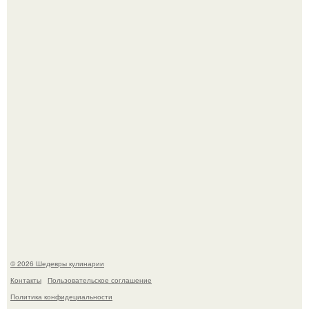
Самая популярная еда летом - мороженое.
Первый раз я попробовал его, когда приехал в гости к
деду.
© 2026 Шедевры кулинарии
Контакты
Пользовательское соглашение
Политика конфидециальности