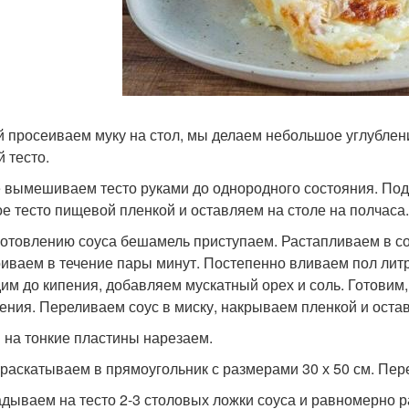
й просеиваем муку на стол, мы делаем небольшое углублен
й тесто.
 вымешиваем тесто руками до однородного состояния. По
ое тесто пищевой пленкой и оставляем на столе на полчаса.
готовлению соуса бешамель приступаем. Растапливаем в со
иваем в течение пары минут. Постепенно вливаем пол литр
им до кипения, добавляем мускатный орех и соль. Готовим,
тения. Переливаем соус в миску, накрываем пленкой и оста
 на тонкие пластины нарезаем.
 раскатываем в прямоугольник с размерами 30 х 50 см. Пер
дываем на тесто 2-3 столовых ложки соуса и равномерно р