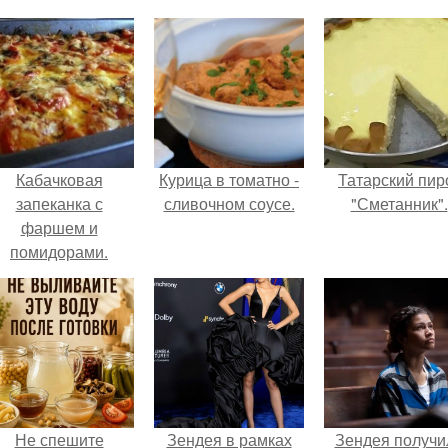
Кабачковая
Курица в томатно -
Татарский пир
запеканка с
сливочном соусе.
"Сметанник".
фаршем и
помидорами.
Не спешите
Зендея в рамках
Зендея получи