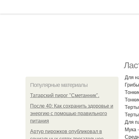
Лас
Для н
Грибы 
Популярные материалы
Тонки
Татарский пирог "Сметанник".
Тонки
После 40: Как сохранить здоровье и
Тертый
энергию с помощью правильного
Терты
питания
Для п
Мука -
Артур пирожков опубликовал в
Средн
социальных сетях трогательное