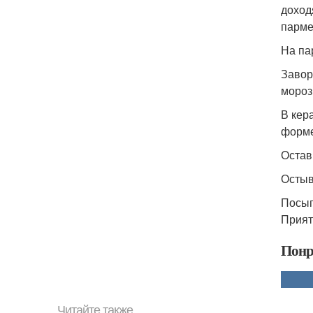
доход
парме
На па
Завор
мороз
В кер
форме
Остав
Остыв
Посып
Прият
Понр
Читайте также