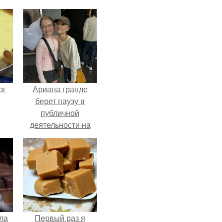
ог
Ариана гранде
берет паузу в
публичной
деятельности на
фоне слухов о
своем здоровье.
ла
Первый раз я