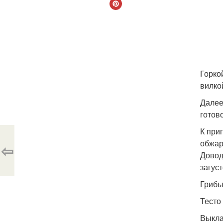
Горко
вилко
Далее
готов
К при
обжар
⇦
Довод
загус
Грибы
Тесто
Выкла