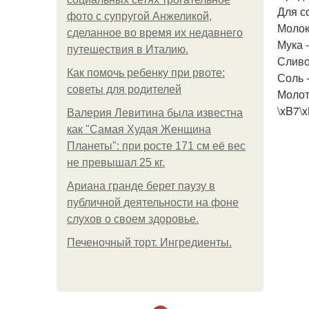
Для с
фото с супругой Анжеликой,
Молок
сделанное во время их недавнего
Мука -
путешествия в Италию.
Сливо
Как помочь ребенку при рвоте:
Соль -
советы для родителей
Молот
\xB7\
Валерия Левитина была известна
как "Самая Худая Женщина
Планеты": при росте 171 см её вес
не превышал 25 кг.
Ариана гранде берет паузу в
публичной деятельности на фоне
слухов о своем здоровье.
Печеночный торт. Ингредиенты.