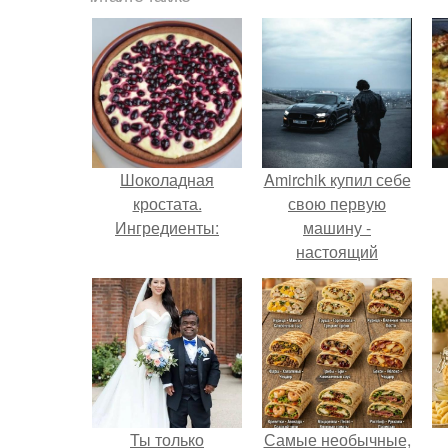
Шоколадная
Amirchik купил себе
кростата.
свою первую
Ингредиенты:
машину -
настоящий
автомобиль мечты
для многих
автолюбителей.
Ты только
Самые необычные,