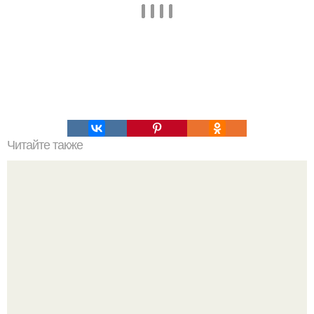
Читайте также
Супервлажный шоколадный пирог (без яиц).