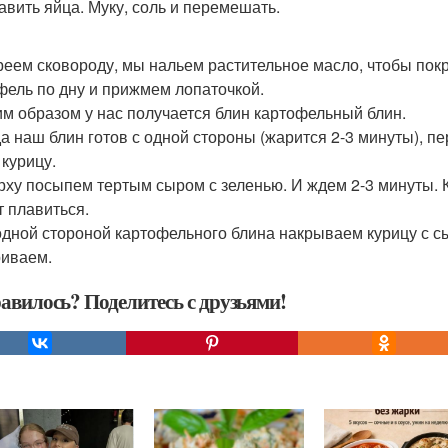
бавить яйца. Муку, соль и перемешать.
реем сковороду, мы нальем растительное масло, чтобы по
фель по дну и прижмем лопаточкой.
ким образом у нас получается блин картофельный блин.
гда наш блин готов с одной стороны (жарится 2-3 минуты),
 курицу.
ерху посыпем тертым сыром с зеленью. И ждем 2-3 минуты. 
т плавиться.
дной стороной картофельного блина накрываем курицу с сы
иваем.
авилось? Поделитесь с друзьями!