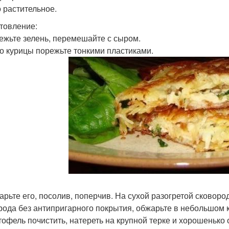
 растительное.
товление:
режьте зелень, перемешайте с сыром.
со курицы порежьте тонкими пластиками.
арьте его, посолив, поперчив. На сухой разогретой сковоро
рода без антипригарного покрытия, обжарьте в небольшом 
ртофель почистить, натереть на крупной терке и хорошенько 