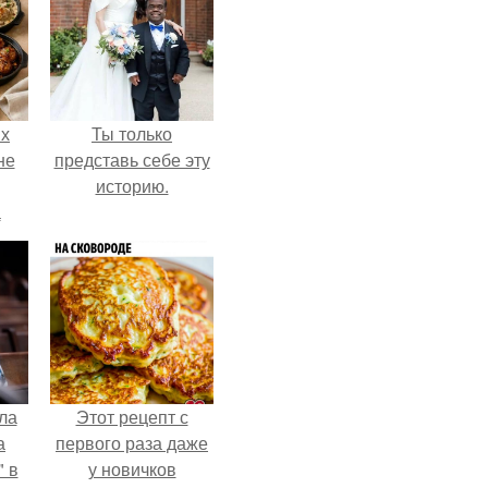
ых
Ты только
не
представь себе эту
историю.
а
ла
Этот рецепт с
а
первого раза даже
 в
у новичков