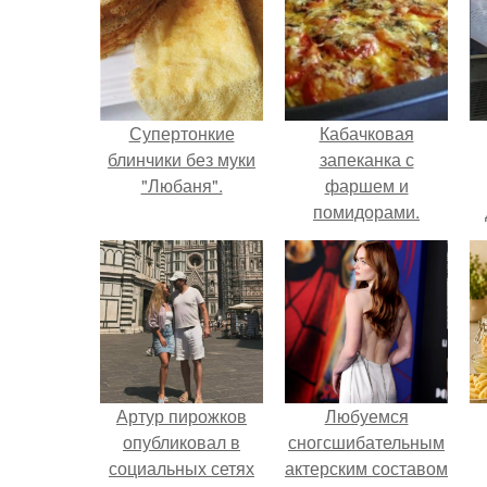
Супертонкие
Кабачковая
блинчики без муки
запеканка с
"Любаня".
фаршем и
помидорами.
Артур пирожков
Любуемся
опубликовал в
сногсшибательным
социальных сетях
актерским составом