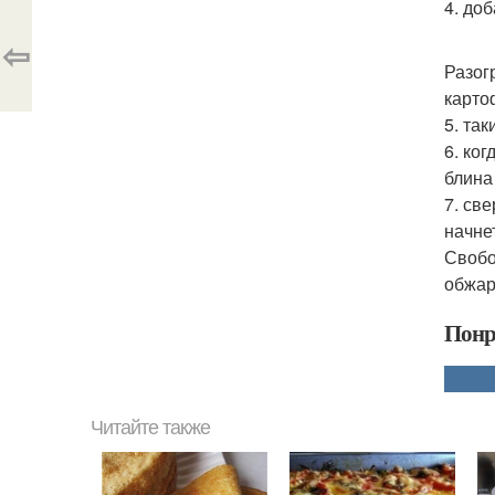
4. до
⇦
Разог
карто
5. та
6. ко
блина
7. св
начне
Свобо
обжар
Понр
Читайте также