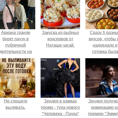
Ариана гранде
Закуска из рыбных
Сразу 5 разн
берет паузу в
консервов от
вкусов, чтобы 
публичной
Наташи чагай.
надоедало и
деятельности на
готовка был
фоне слухов о
проще.
своем здоровье.
Не спешите
Зендея в рамках
Зендея получи
выливать.
промо - тура нового
номинацию н
"Человека - Паука"
премию "Эмми"