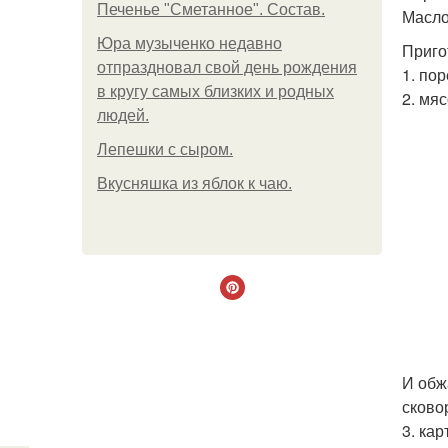
Печенье "Сметанное". Состав.
Масло
Юра музыченко недавно
Приго
отпраздновал свой день рождения
1. по
в кругу самых близких и родных
2. мя
людей.
Лепешки с сыром.
Вкусняшка из яблок к чаю.
И обж
сково
3. ка