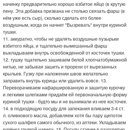
начинку предварительно хорошо взбитое яйцо (в крутую
пену. Эта добавка призвана не столько связать фарш (в
нём уже есть сыр), сколько сделать его более
воздушным, когда он начнет "Вызревать" внутри куриной
тушки.
11. аккуратно, чтобы не удалять воздушные пузырьки
взбитого яйца, и тщательно вымешанный фарш
выкладываем внутрь освобожденной от косточек тушки.
12. тушку тщательно зашиваем белой хлопчатобумажной
нитью, не забывая зашить и прорехи от вырезанных
крыльев. Гузку при наложении швов желательно
заправить внутрь курицы или удалить вовсе. 13.
Переворачиваем нафаршированную и зашитую курочку
и легкими шлепками придаём ей первоначальную форму
куриной тушки - будто мы и не вынимали из нее косточек.
14. в подходящую посуду для запекания вливаем 3-4 ст.
л. оливкового масла, добавляем хотя бы пару щепоток
сухого шалфея самого обычного, из аптеки. Укладываем
курёнка грудкой наверх. 15. Посуду ставим в разогретую