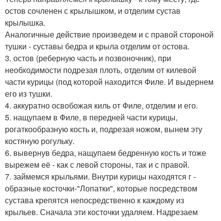
остов сочленен с крылышком, и отделим сустав
крылышка.
Аналогичные действие произведем и с правой стороной
тушки - суставы бедра и крыла отделим от остова.
3. остов (реберную часть и позвоночник), при
необходимости подрезая плоть, отделим от килевой
части курицы (под которой находится Филе. И выдернем
его из тушки.
4. аккуратно освобожая киль от Филе, отделим и его.
5. нащупаем в Филе, в передней части курицы,
рогаткообразную кость и, подрезая ножом, вынем эту
костяную рогульку.
6. вывернув бедра, нащупаем бедренную кость и тоже
вырежем её - как с левой стороны, так и с правой.
7. займемся крыльями. Внутри курицы находятся г -
образные косточки-"Лопатки", которые посредством
сустава крепятся непосредственно к каждому из
крыльев. Сначала эти косточки удаляем. Надрезаем