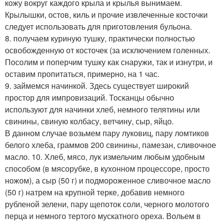
кожу вокруг каждого крыла и крылья вынимаем.
Крылышки, остов, киль и прочие извлеченные косточки
следует использовать для приготовления бульона.
8. получаем куриную тушку, практически полностью
освобожденную от косточек (за исключением голенных.
Посолим и поперчим тушку как снаружи, так и изнутри, и
оставим пропитаться, примерно, на 1 час.
9. займемся начинкой. Здесь существует широкий
простор для импровизаций. Тосканцы обычно
используют для начинки хлеб, немного телятины или
свинины, свиную колбасу, ветчину, сыр, яйцо.
В данном случае возьмем пару луковиц, пару ломтиков
белого хлеба, граммов 200 свинины, памезан, сливочное
масло. 10. Хлеб, мясо, лук измельчим любым удобным
способом (в мясорубке, в кухонном процессоре, просто
ножом), а сыр (50 г) и подмороженное сливочное масло
(50 г) натрем на крупной терке, добавив немного
рубленой зелени, пару щепоток соли, черного молотого
перца и немного тертого мускатного ореха. Вольем в