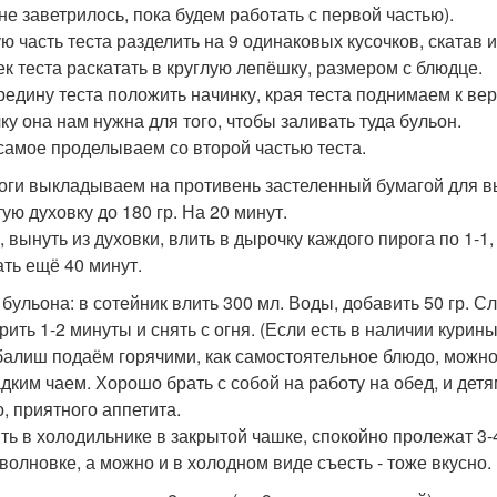
 не заветрилось, пока будем работать с первой частью).
ю часть теста разделить на 9 одинаковых кусочков, скатав и
ек теста раскатать в круглую лепёшку, размером с блюдце.
редину теста положить начинку, края теста поднимаем к ве
ку она нам нужна для того, чтобы заливать туда бульон.
самое проделываем со второй частью теста.
роги выкладываем на противень застеленный бумагой для в
ую духовку до 180 гр. На 20 минут.
 вынуть из духовки, влить в дырочку каждого пирога по 1-1, 
ать ещё 40 минут.
я бульона: в сотейник влить 300 мл. Воды, добавить 50 гр. С
рить 1-2 минуты и снять с огня. (Если есть в наличии курин
 балиш подаём горячими, как самостоятельное блюдо, можно
адким чаем. Хорошо брать с собой на работу на обед, и дет
о, приятного аппетита.
ть в холодильнике в закрытой чашке, спокойно пролежат 3-
волновке, а можно и в холодном виде съесть - тоже вкусно.