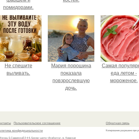
помидорами.
Не спешите
Мария порошина
Самая популяр
выливать.
показала
еда летом -
повзрослевшую
мороженое.
дочь.
онтакты
Пользовательское соглашение
Обратная связь
олитика конфидециальности
Копирование разрешено при у
 Москва, Б.Саввинский 2-4-6, Бизнес-центр «Алабелла», м. Киевская