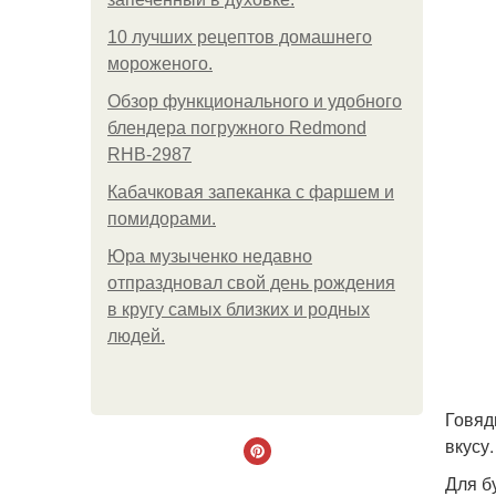
10 лучших рецептов домашнего
мороженого.
Обзор функционального и удобного
блендера погружного Redmond
RHB-2987
Кабачковая запеканка с фаршем и
помидорами.
Юра музыченко недавно
отпраздновал свой день рождения
в кругу самых близких и родных
людей.
Говяди
вкусу.
Для б