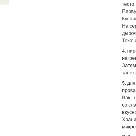
тесто
Перву
Кусоч
На се
дыроч
Тоже 
4. пи
нагрет
Затем,
запек
5. дл
прова
Вак -
со сл
вкусн
Храни
микро