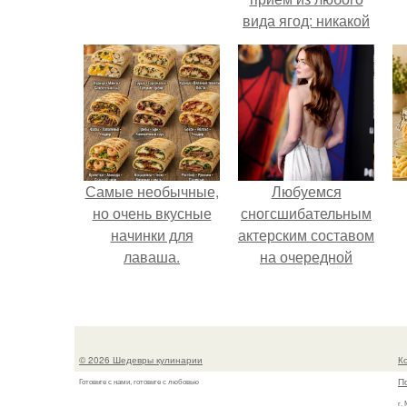
вида ягод: никакой
длительной варки,
все витамины на
месте!
Самые необычные,
Любуемся
но очень вкусные
сногсшибательным
начинки для
актерским составом
лаваша.
на очередной
премьере нового
человека - паука.
© 2026 Шедевры кулинарии
К
П
Готовьте с нами, готовьте с любовью
г.