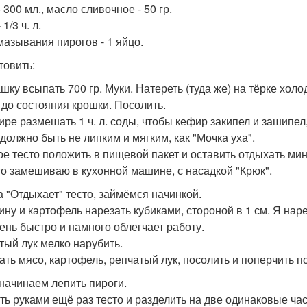
 300 мл., масло сливочное - 50 гр.
 1/3 ч. л.
мазывания пирогов - 1 яйцо.
товить:
чашку всыпать 700 гр. Муки. Натереть (туда же) на тёрке хо
 до состояния крошки. Посолить.
ире размешать 1 ч. л. соды, чтобы кефир закипел и зашипел,
 должно быть не липким и мягким, как "Мочка уха".
ое тесто положить в пищевой пакет и оставить отдыхать мин
то замешиваю в кухонной машине, с насадкой "Крюк".
ка "Отдыхает" тесто, займёмся начинкой.
ину и картофель нарезать кубиками, стороной в 1 см. Я нар
чень быстро и намного облегчает работу.
тый лук мелко нарубить.
ть мясо, картофель, репчатый лук, посолить и поперчить по
 начинаем лепить пироги.
ть руками ещё раз тесто и разделить на две одинаковые част