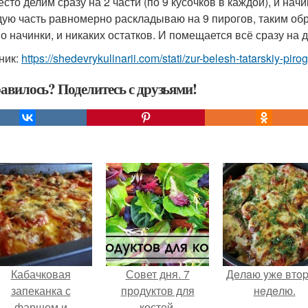
тесто делим сразу на 2 части (по 9 кусочков в каждой), и на
дую часть равномерно раскладываю на 9 пирогов, таким об
 во начинки, и никаких остатков. И помещается всё сразу на
ник:
https://shedevrykulinarii.com/stati/zur-belesh-tatarskiy-pir
авилось? Поделитесь с друзьями!
Кабачковая
Совет дня. 7
Дeлaю yжe втo
запеканка с
продуктов для
нeдeлю.
фаршем и
костей.