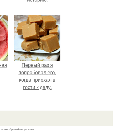
ная
Первый раз я
попробовал его,
когда приехал в
гости к деду.
казании обратной гиперссылки.