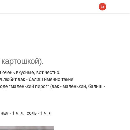
5
 картошкой).
очень вкусные, вот честно.
я любит вак - балиш именно такие.
де "маленький пирог" (вак - маленький, балиш -
я - 1 ч. л., соль - 1 ч. л.