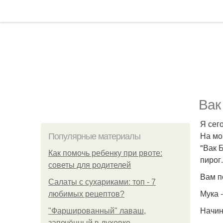
Вак
Я сег
На мо
Популярные материалы
"Вак 
Как помочь ребенку при рвоте:
пирог.
советы для родителей
Вам п
Салаты с сухариками: топ - 7
Мука -
любимых рецептов?
Начин
"Фаршированный" лаваш,
запечённый в духовке.