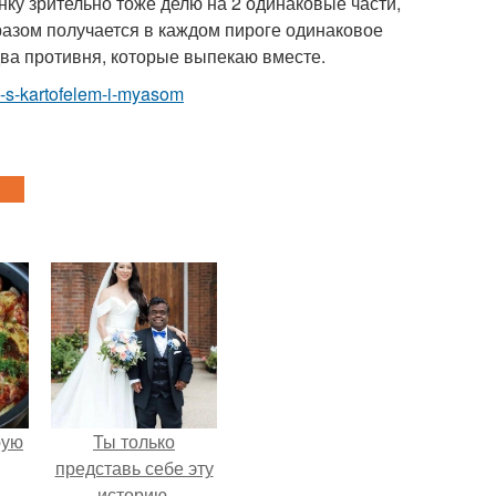
чинку зрительно тоже делю на 2 одинаковые части,
разом получается в каждом пироге одинаковое
 два противня, которые выпекаю вместе.
og-s-kartofelem-i-myasom
pую
Ты только
представь себе эту
историю.