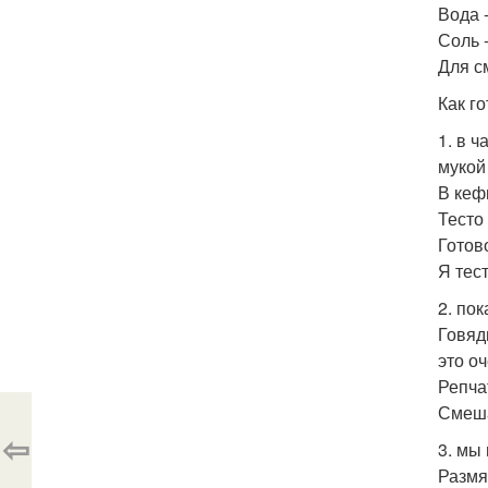
Вода -
Соль -
Для с
Как го
1. в 
мукой
В кеф
Тесто
Готов
Я тес
2. по
Говяд
это о
Репча
Смеша
⇦
3. мы
Размя