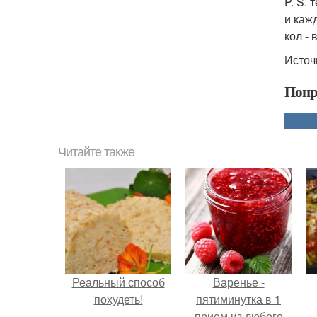
P. S. 
и каж
кол -
Источ
Понр
Читайте также
Реальный способ
Варенье -
похудеть!
пятиминутка в 1
прием из любого