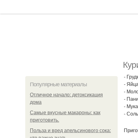
Кур
- Груд
- Яйца
Популярные материалы
- Моло
Отличное начало: детоксикация
- Пан
дома
- Мука 
Самые вкусные макароны: как
- Соль
приготовить.
Приго
Польза и вред апельсинового сока:
что важно знать