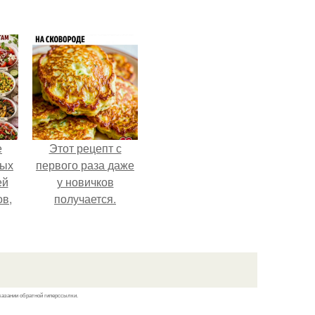
е
Этот рецепт с
ных
первого раза даже
ей
у новичков
ов,
получается.
тся
т.
казании обратной гиперссылки.