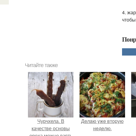
4. жа
чтобы
Понр
Читайте также
Чурчхела. В
Дeлaю yжe втopую
качестве основы
нeдeлю.
ореха можно взять