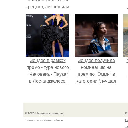
грецкий, лесной или
миндаль.
Зендея в рамках
Зендея получила
промо - тура нового
номинацию на
"Человека - Паука"
премию "Эмми" в
в Лос-анджелесе.
категории "лучшая
актриса в
драматическом
сериале" за третий
сезон "эйфории".
© 2026 Шедевры кулинарии
К
П
Готовьте с нами, готовьте с любовью
г.