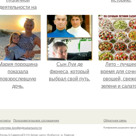
деятельности на
фоне слухов о
своем здоровье.
Мария порошина
Сын Луи де
Лето - лучше
показала
фюнеса, который
время для соч
повзрослевшую
выбрал свой путь.
овощей, свеж
дочь.
зелени и салат
которые готовя
буквально за
несколько мину
онтакты
Пользовательское соглашение
Обратная связь
олитика конфидециальности
Копирование разрешено при у
 Москва, Б.Саввинский 2-4-6, Бизнес-центр «Алабелла», м. Киевская