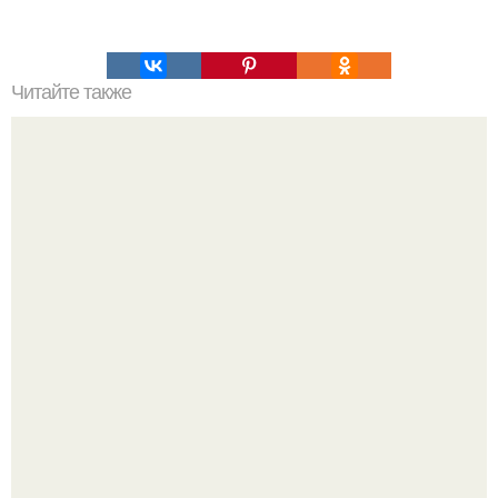
Читайте также
Мешочек плова! 1 курица (1, 5 кг) (у меня мясо).