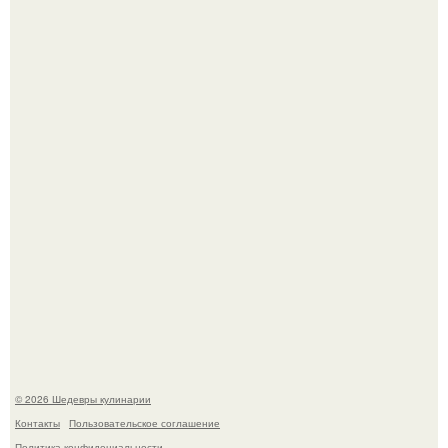
Первый раз я попробовал его, когда приехал в гости к
деду.
Этот рецепт с первого раза даже у новичков получается.
© 2026 Шедевры кулинарии
Контакты
Пользовательское соглашение
Политика конфидециальности