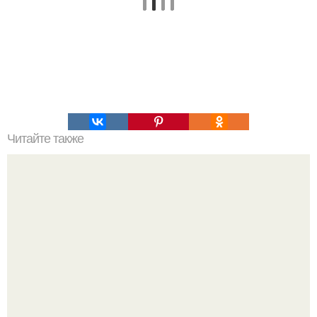
Читайте также
Пирог заливной. Заливные пироги на все случаи жизни!