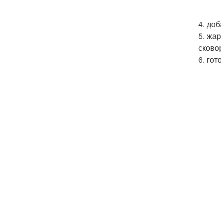
4. до
5. жа
сково
6. го