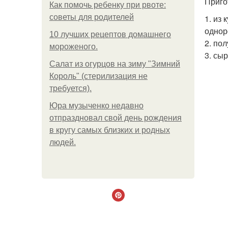
Приго
Как помочь ребенку при рвоте:
советы для родителей
1. из
однор
10 лучших рецептов домашнего
2. по
мороженого.
3. сыр
Салат из огурцов на зиму "Зимний
Король" (стерилизация не
требуется).
Юра музыченко недавно
отпраздновал свой день рождения
в кругу самых близких и родных
людей.