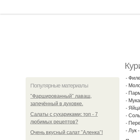
Кур
- Филе
- Моло
Популярные материалы
- Парм
"Фаршированный" лаваш,
- Мука
запечённый в духовке.
- Яйца
Салаты с сухариками: топ - 7
- Соль
любимых рецептов?
- Пере
- Лук -
Очень вкусный салат "Аленка"!