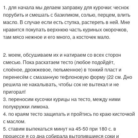
1. для начала мы делаем заправку для курочки: чеснок
порубить и смешать с базиликом, солью, перцем, влить
масло. В случае если есть ступка, растереть в ней. Мне
нравится покупать верхнюю часть куриных окорочков,
там мясо нежное и его много, а косточек мало.
2. моем, обсушиваем их и натираем со всех сторон
смесью. Пока раскатаем тесто (любое подойдёт,
слоёное, дрожжевое, пельменное) в тонкий пласт и
перенесём с смазанную тефлоновую форму (22 см. Дно
решила не накалывать, чтобы сок не вытекал и не
пригорал!
3. переносим кусочки курицы на тесто, между ними
полукружки лимона.
4. по краям тесто защипать и пройтись по краю кисточкой
с маслом.
5. ставим выпекаться минут на 45-50 при 180 с. в
процессе я со дна собирала вытопившиеся соки и