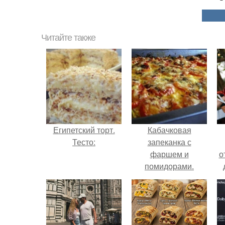
Читайте также
Египетский торт.
Кабачковая
Тесто:
запеканка с
фаршем и
о
помидорами.