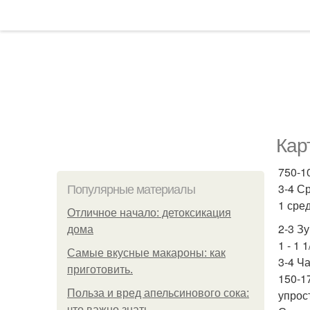
Кар
750-10
3-4 С
Популярные материалы
1 сре
Отличное начало: детоксикация
2-3 Зу
дома
1 - 1
Самые вкусные макароны: как
3-4 Ч
приготовить.
150-1
Польза и вред апельсинового сока:
упрос
что важно знать