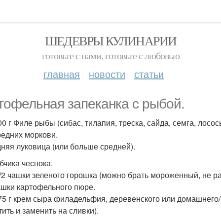
ШЕДЕВРЫ КУЛИНАРИИ
готовьте с нами, готовьте с любовью
главная
новости
статьи
тофельная запеканка с рыбой.
0 г Филе рыбы (сибас, тилапия, треска, сайда, семга, лосос
редних моркови.
дняя луковица (или больше средней).
бчика чеснока.
 1/2 чашки зеленого горошка (можно брать мороженный, не р
ашки картофельного пюре.
75 г крем сыра филадельфия, деревенского или домашнего/
тить и заменить на сливки).