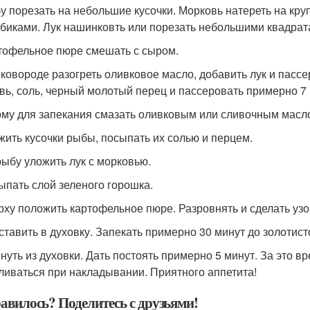
бу порезать на небольшие кусочки. Морковь натереть на кр
убиками. Лук нашинковть или порезать небольшими квадрат
ртофельное пюре смешать с сыром.
 сковороде разогреть оливковое масло, добавить лук и пасс
вь, соль, черный молотый перец и пассеровать примерно 7
рму для запекания смазать оливковым или сливочным масл
ожить кусочки рыбы, посыпать их солью и перцем.
 рыбу уложить лук с морковью.
сыпать слой зеленого горошка.
ерху положить картофельное пюре. Разровнять и сделать узо
оставить в духовку. Запекать примерно 30 минут до золотист
ынуть из духовки. Дать постоять примерно 5 минут. За это вр
ливаться при накладывании. Приятного аппетита!
авилось? Поделитесь с друзьями!