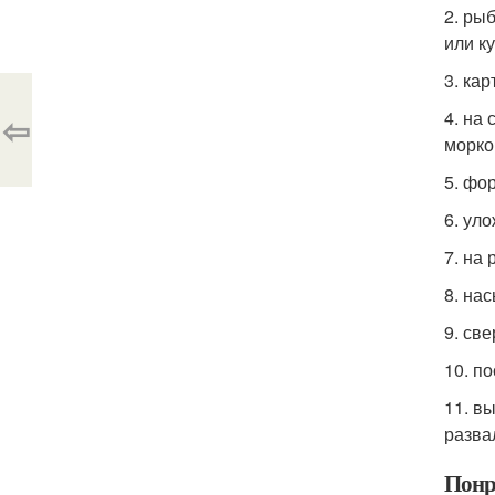
2. ры
или к
3. ка
4. на
⇦
морко
5. фо
6. ул
7. на
8. на
9. св
10. п
11. в
разва
Понр