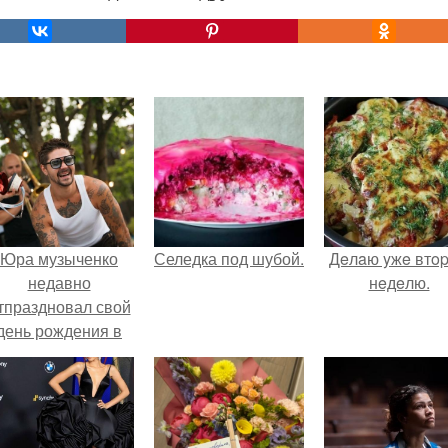
Юра музыченко
Селедка под шубой.
Дeлaю yжe втo
недавно
нeдeлю.
тпраздновал свой
день рождения в
кругу самых
близких и родных
людей.