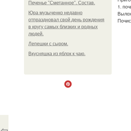
Печенье "Сметанное". Состав.
1. по
Юра музыченко недавно
Вылож
отпраздновал свой день рождения
Почис
в кругу самых близких и родных
людей.
Лепешки с сыром.
Вкусняшка из яблок к чаю.
⇦