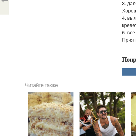
3. да
Хорош
4. вы
креве
5. вс
Прият
Понр
Читайте также