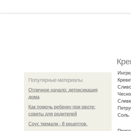
Кре
Ингре
Кревет
Популярные материалы
Сливо
Отличное начало: детоксикация
Чеснок
дома
Сливк
Как помочь ребенку при рвоте:
Петру
советы для родителей
Соль.
Соус ткемали - 8 рецептов.
Приго