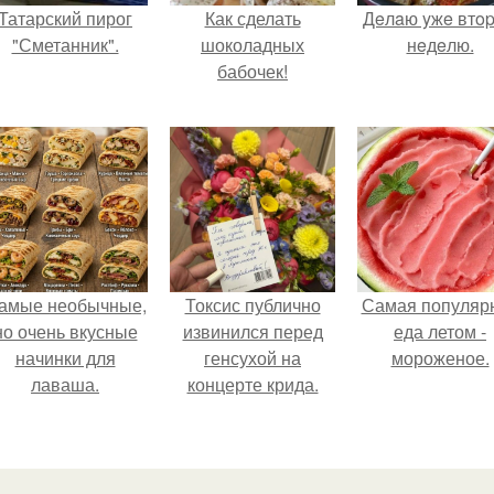
Татарский пирог
Как сделать
Дeлaю yжe втo
"Сметанник".
шоколадных
нeдeлю.
бабочек!
амые необычные,
Токсис публично
Самая популяр
но очень вкусные
извинился перед
еда летом -
начинки для
генсухой на
мороженое.
лаваша.
концерте крида.