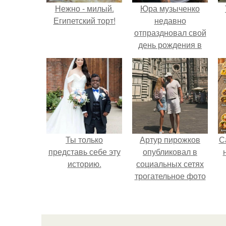
Нежно - милый.
Юра музыченко
Египетский торт!
недавно
отпраздновал свой
день рождения в
кругу самых
близких и родных
людей.
Ты только
Артур пирожков
С
представь себе эту
опубликовал в
историю.
социальных сетях
трогательное фото
с супругой
Анжеликой,
сделанное во
время их недавнего