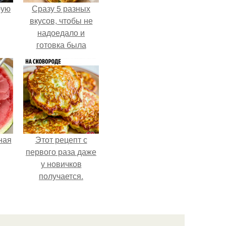
pую
Сразу 5 разных
вкусов, чтобы не
надоедало и
готовка была
проще.
ная
Этот рецепт с
первого раза даже
у новичков
получается.