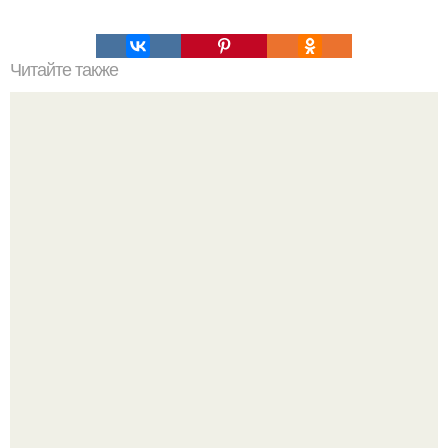
Читайте также
Как правильно нарезать арбуз!
Ты только представь себе эту историю.