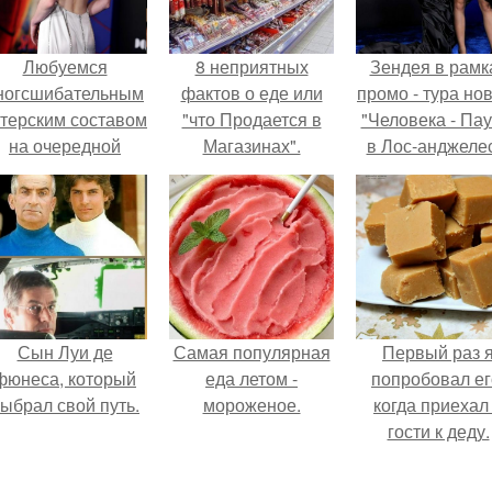
Любуемся
8 неприятных
Зендея в рамк
ногсшибательным
фактов о еде или
промо - тура но
ктерским составом
"что Продается в
"Человека - Пау
на очередной
Магазинах".
в Лос-анджеле
премьере нового
человека - паука.
Сын Луи де
Самая популярная
Первый раз 
фюнеса, который
еда летом -
попробовал ег
ыбрал свой путь.
мороженое.
когда приехал
гости к деду.