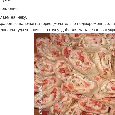
товление:
лаем начинку.
крабовые палочки на тёрке (желательно подмороженные, так 
ливаем туда чесночок по вкусу, добавляем нарезанный укро