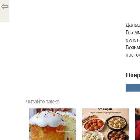
⇦
Дальш
В 5 м
рулет.
Возьм
посто
Понр
Читайте также