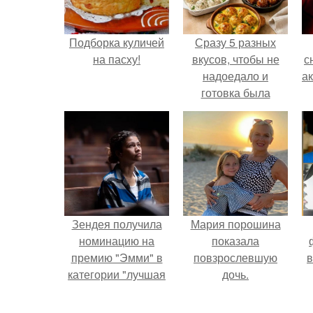
Подборка куличей
Сразу 5 разных
на пасху!
вкусов, чтобы не
с
надоедало и
а
готовка была
проще.
Зендея получила
Мария порошина
номинацию на
показала
премию "Эмми" в
повзрослевшую
в
категории "лучшая
дочь.
актриса в
драматическом