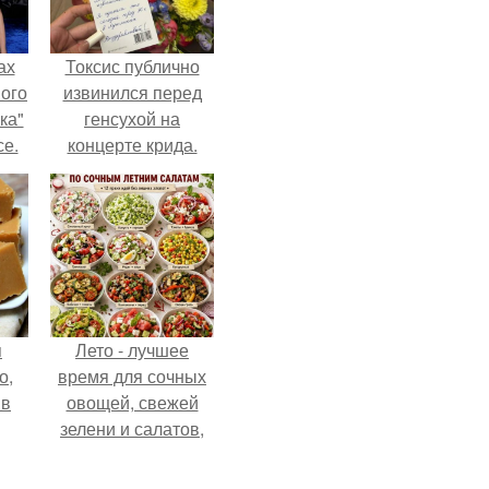
ах
Токсис публично
вого
извинился перед
ка"
генсухой на
се.
концерте крида.
я
Лето - лучшее
о,
время для сочных
 в
овощей, свежей
зелени и салатов,
которые готовятся
буквально за