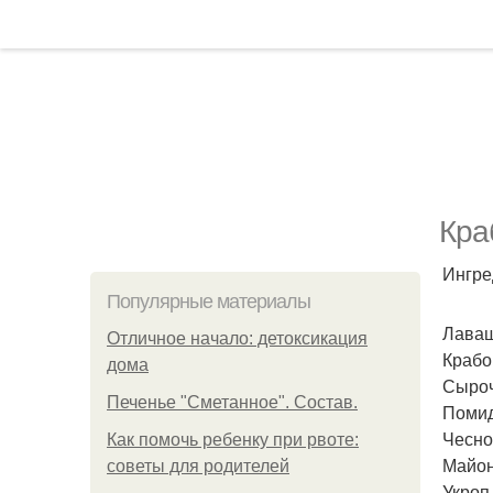
Кра
Ингре
Популярные материалы
Лаваш
Отличное начало: детоксикация
Крабо
дома
Сыроч
Печенье "Сметанное". Состав.
Помид
Чеснок
Как помочь ребенку при рвоте:
Майон
советы для родителей
Укроп 