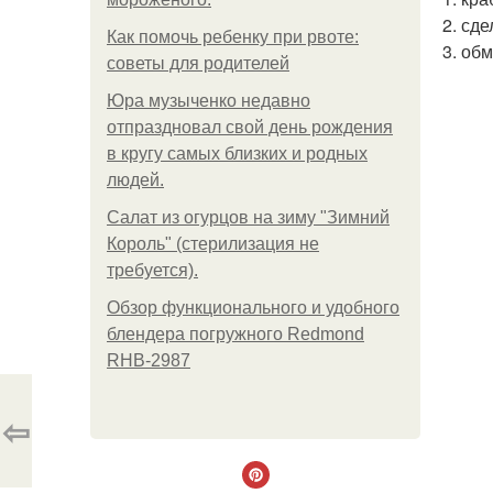
2. сде
Как помочь ребенку при рвоте:
3. об
советы для родителей
Юра музыченко недавно
отпраздновал свой день рождения
в кругу самых близких и родных
людей.
Салат из огурцов на зиму "Зимний
Король" (стерилизация не
требуется).
Обзор функционального и удобного
блендера погружного Redmond
RHB-2987
⇦