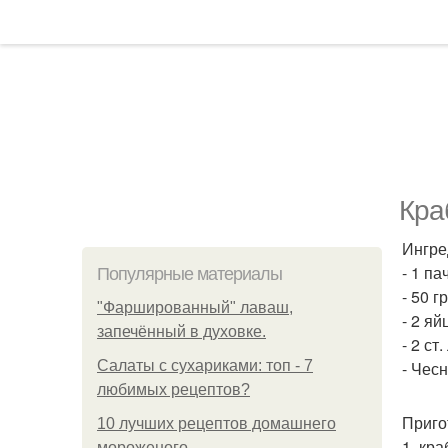
Кра
Ингре
- 1 п
Популярные материалы
- 50 г
"Фаршированный" лаваш,
- 2 яй
запечённый в духовке.
- 2 ст
Салаты с сухариками: топ - 7
- Чесн
любимых рецептов?
Приго
10 лучших рецептов домашнего
1. кр
мороженого.