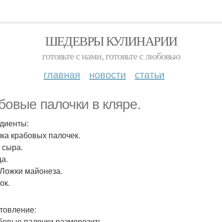
ШЕДЕВРЫ КУЛИНАРИИ
готовьте с нами, готовьте с любовью
главная
новости
статьи
бовые палочки в кляре.
диенты:
ачка крабовых палочек.
р сыра.
ца.
. Ложки майонеза.
ок.
товление:
абовые палочки разморозить.