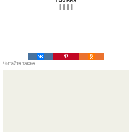
Читайте также
Салат "Лето". Этот салат осилит даже тот, кто никогда не
консервировал овощи.