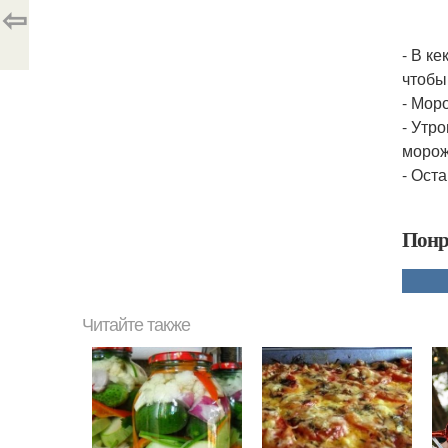
⇦
- В к
чтобы
- Мор
- Утр
морож
- Ост
Понр
Читайте также