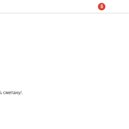
5
% сметану/.