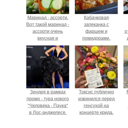
Маринад - ассорти.
Кабачковая
Вот такой маринад -
запеканка с
ассорти очень
фаршем и
о
вкусная и
помидорами.
универсальная
вещь!
Зендея в рамках
Токсис публично
промо - тура нового
извинился перед
"Человека - Паука"
генсухой на
в Лос-анджелесе.
концерте крида.