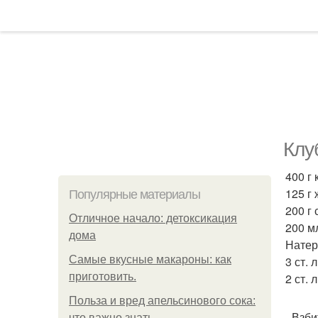
Клу
400 г 
125 г 
Популярные материалы
200 г
Отличное начало: детоксикация
200 м
дома
Натер
Самые вкусные макароны: как
3 ст. 
приготовить.
2 ст. 
Польза и вред апельсинового сока:
- Взб
что важно знать