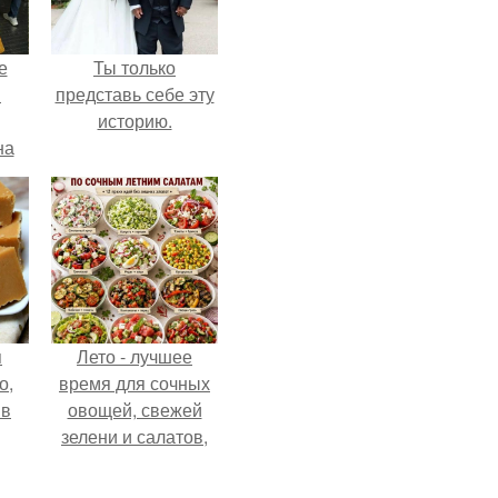
е
Ты только
в
представь себе эту
историю.
на
о
е.
я
Лето - лучшее
о,
время для сочных
 в
овощей, свежей
зелени и салатов,
которые готовятся
буквально за