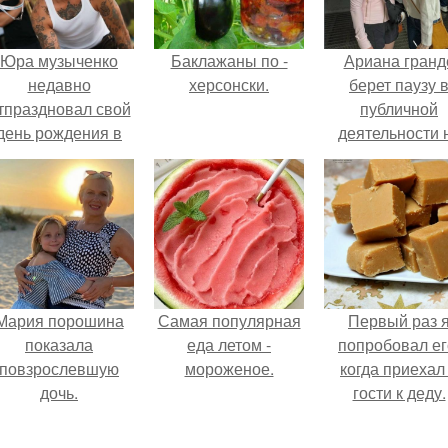
Юра музыченко
Баклажаны по -
Ариана гранд
недавно
херсонски.
берет паузу 
тпраздновал свой
публичной
день рождения в
деятельности 
кругу самых
фоне слухов 
близких и родных
своем здоровь
людей.
Мария порошина
Самая популярная
Первый раз 
показала
еда летом -
попробовал ег
повзрослевшую
мороженое.
когда приехал
дочь.
гости к деду.