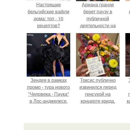
Настоящие
Ариана гранде
бельгийские вафли
берет паузу в
дома: топ - 10
публичной
рецептов?
деятельности на
фоне слухов о
своем здоровье.
Зендея в рамках
Токсис публично
промо - тура нового
извинился перед
"Человека - Паука"
генсухой на
в Лос-анджелесе.
концерте крида.
к
с