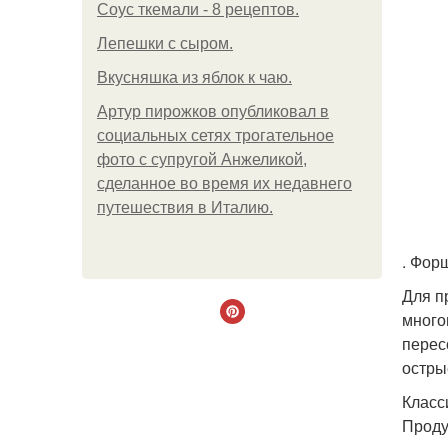
Соус ткемали - 8 рецептов.
Лепешки с сыром.
Вкусняшка из яблок к чаю.
Артур пирожков опубликовал в
социальных сетях трогательное
фото с супругой Анжеликой,
сделанное во время их недавнего
путешествия в Италию.
. Фор
Для п
много
перес
остры
Класс
Проду