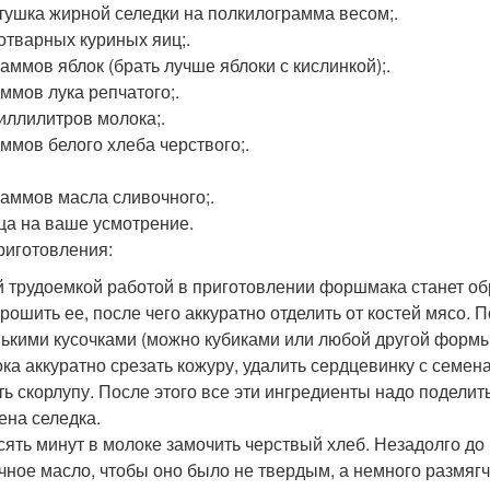
тушка жирной селедки на полкилограмма весом;.
отварных куриных яиц;.
раммов яблок (брать лучше яблоки с кислинкой);.
аммов лука репчатого;.
иллилитров молока;.
аммов белого хлеба черствого;.
раммов масла сливочного;.
ца на ваше усмотрение.
риготовления:
 трудоемкой работой в приготовлении форшмака станет обр
рошить ее, после чего аккуратно отделить от костей мясо.
ькими кусочками (можно кубиками или любой другой формы
ока аккуратно срезать кожуру, удалить сердцевинку с семен
ть скорлупу. После этого все эти ингредиенты надо поделить
ена селедка.
сять минут в молоке замочить черствый хлеб. Незадолго до 
чное масло, чтобы оно было не твердым, а немного размяг