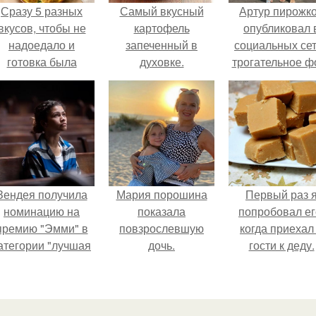
Сразу 5 разных
Самый вкусный
Артур пирожк
вкусов, чтобы не
картофель
опубликовал 
надоедало и
запеченный в
социальных се
готовка была
духовке.
трогательное ф
проще.
с супругой
Анжеликой,
сделанное в
время их недав
путешествия 
Италию.
Зендея получила
Мария порошина
Первый раз 
номинацию на
показала
попробовал ег
премию "Эмми" в
повзрослевшую
когда приехал
атегории "лучшая
дочь.
гости к деду.
актриса в
драматическом
ериале" за третий
сезон "эйфории".