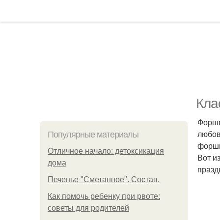
Кла
Форшм
любов
Популярные материалы
форшм
Отличное начало: детоксикация
Вот и
дома
празд
Печенье "Сметанное". Состав.
Как помочь ребенку при рвоте:
советы для родителей