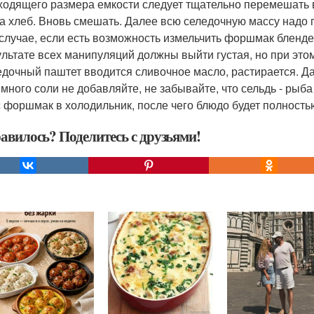
ходящего размера емкости следует тщательно перемешать в
а хлеб. Вновь смешать. Далее всю селедочную массу надо п
 случае, если есть возможность измельчить форшмак бленде
ультате всех манипуляций должны выйти густая, но при это
едочный паштет вводится сливочное масло, растирается. Д
 много соли не добавляйте, не забывайте, что сельдь - рыба
с форшмак в холодильник, после чего блюдо будет полность
авилось? Поделитесь с друзьями!