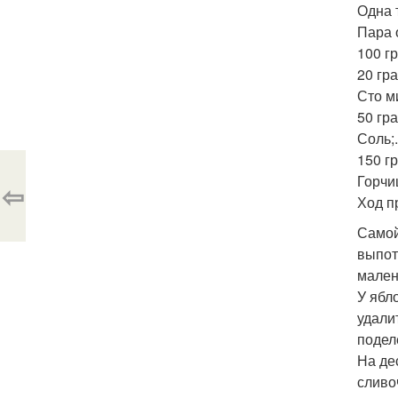
Одна 
Пара 
100 г
20 гр
Сто м
50 гр
Соль;.
150 г
Горчи
⇦
Ход п
Самой
выпот
мален
У ябл
удали
подел
На де
сливо