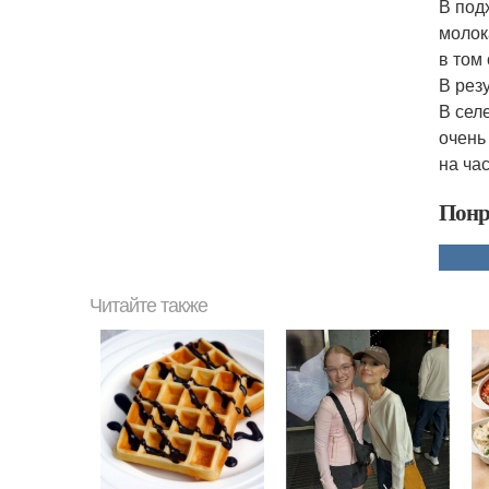
В под
молок
в том
В рез
В сел
очень
на ча
Понр
Читайте также