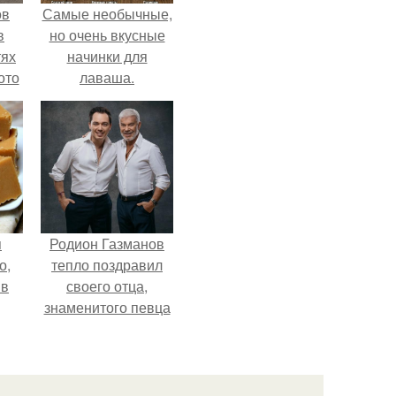
ов
Самые необычные,
в
но очень вкусные
тях
начинки для
ото
лаваша.
о
него
в
я
Родион Газманов
о,
тепло поздравил
 в
своего отца,
знаменитого певца
Олега Газманова, с
важным юбилеем -
75-летием.