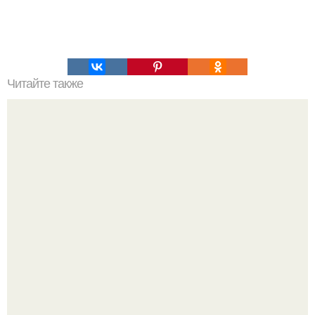
Читайте также
Настоящие бельгийские вафли дома: топ - 10 рецептов?