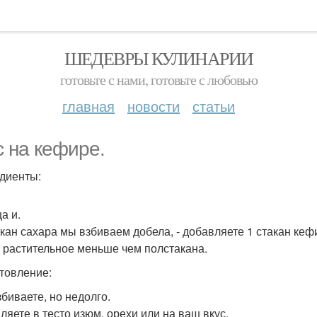
ШЕДЕВРЫ КУЛИНАРИИ
готовьте с нами, готовьте с любовью
главная
новости
статьи
с на кефире.
диенты:
ца и.
акан сахара мы взбиваем добела, - добавляете 1 стакан кефира
 растительное меньше чем полстакана.
товление:
збиваете, но недолго.
ляете в тесто изюм, орехи или на ваш вкус.