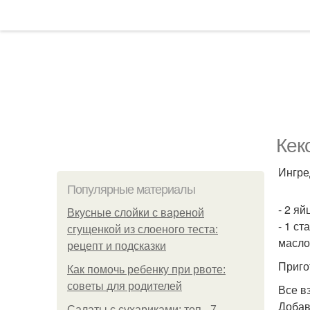
Кек
Ингре
Популярные материалы
- 2 яй
Вкусные слойки с вареной
- 1 ст
сгущенкой из слоеного теста:
масло
рецепт и подсказки
Приго
Как помочь ребенку при рвоте:
советы для родителей
Все в
Добав
Салаты с сухариками: топ - 7