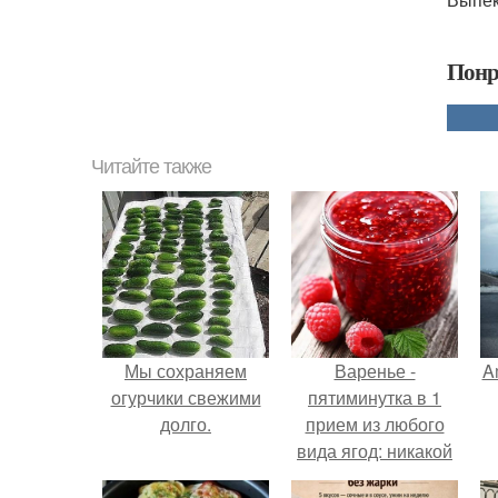
Понр
Читайте также
Мы сохраняем
Варенье -
A
огурчики свежими
пятиминутка в 1
долго.
прием из любого
вида ягод: никакой
длительной варки,
а