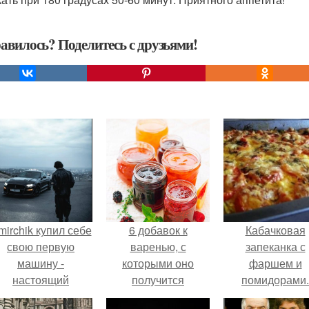
авилось? Поделитесь с друзьями!
mirchik купил себе
6 добавок к
Кабачковая
свою первую
варенью, с
запеканка с
машину -
которыми оно
фаршем и
настоящий
получится
помидорами.
втомобиль мечты
волшебным.