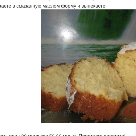
аете в смазанную маслом форму и выпекаете.
ать при 180 градусах 50-60 минут. Приятного аппетита!