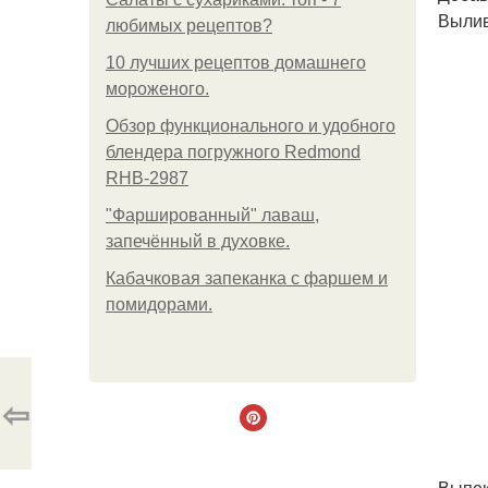
Вылив
любимых рецептов?
10 лучших рецептов домашнего
мороженого.
Обзор функционального и удобного
блендера погружного Redmond
RHB-2987
"Фаршированный" лаваш,
запечённый в духовке.
Кабачковая запеканка с фаршем и
помидорами.
⇦
Выпек