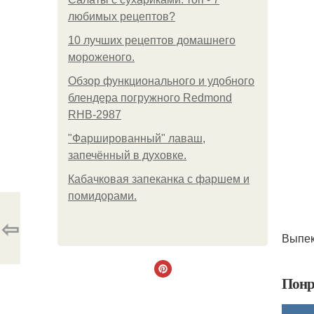
любимых рецептов?
10 лучших рецептов домашнего
мороженого.
Обзор функционального и удобного
блендера погружного Redmond
RHB-2987
"Фаршированный" лаваш,
запечённый в духовке.
Кабачковая запеканка с фаршем и
помидорами.
⇦
Выпек
Понр