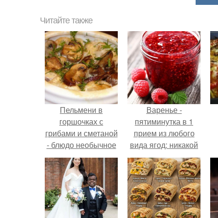
Читайте также
Пельмени в
Варенье -
горшочках с
пятиминутка в 1
грибами и сметаной
прием из любого
- блюдо необычное
вида ягод: никакой
и невероятно
длительной варки,
вкусное.
все витамины на
месте!