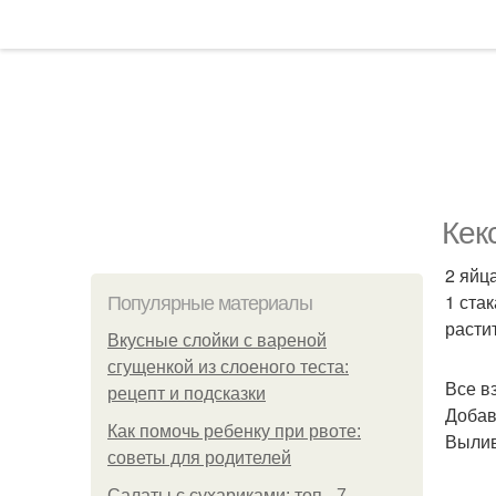
Кек
2 яйца
1 ста
Популярные материалы
расти
Вкусные слойки с вареной
сгущенкой из слоеного теста:
Все в
рецепт и подсказки
Добав
Как помочь ребенку при рвоте:
Вылив
советы для родителей
Салаты с сухариками: топ - 7