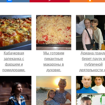
Кабачковая
Мы готовим
Ариана гранд
запеканка с
пикантные
берет паузу 
фаршем и
макароны в
публичной
помидорами.
духовке.
деятельности 
фоне слухов 
своем здоровь