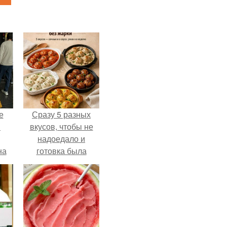
е
Сразу 5 разных
в
вкусов, чтобы не
надоедало и
на
готовка была
о
проще.
е.