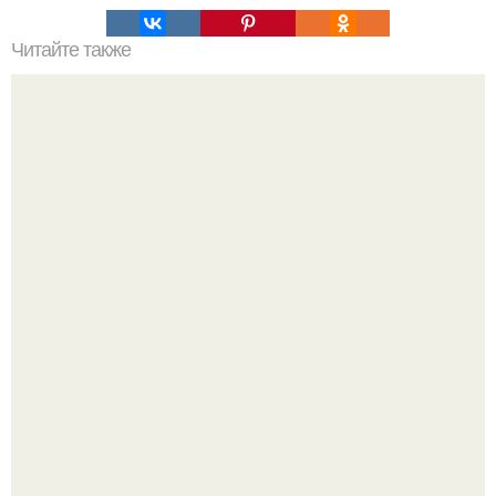
Читайте также
Стромболи. Ингредиенты: - 250 гр.
Кабачковая запеканка с фаршем и помидорами.