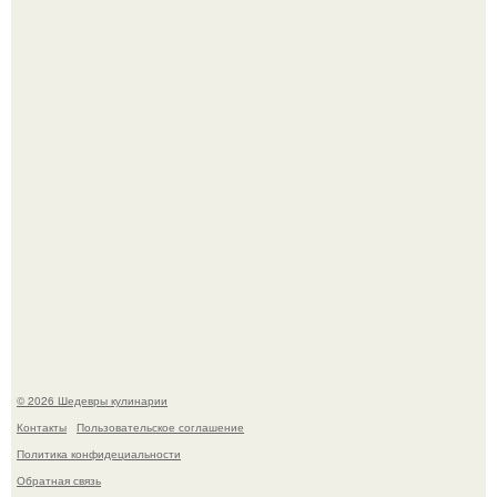
Сын Луи де фюнеса, который выбрал свой путь.
Первый раз я попробовал его, когда приехал в гости к
деду.
© 2026 Шедевры кулинарии
Контакты
Пользовательское соглашение
Политика конфидециальности
Обратная связь