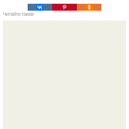
Читайте также
Самое вкусное кунжутное печенье, которое я пробовала.
Юра музыченко недавно отпраздновал свой день