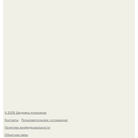
Мария порошина показала повзрослевшую дочь.
Сын Луи де фюнеса, который выбрал свой путь.
© 2026 Шедевры кулинарии
Контакты
Пользовательское соглашение
Политика конфидециальности
Обратная связь