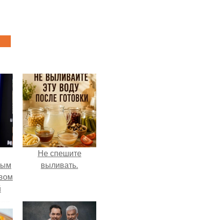
Не спешите
ным
выливать.
авом
й
го
а.