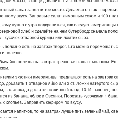
одной массы, в конце добавить 1-2 ч. ложки льняного масла
ктовый салат занял пятое место. Делается он так - порежьте 
венному вкусу. Заправьте салат лимонным соком и 100 г нат
м, кому нужно с утра подкрепиться, как следует, американц
озерновой хлеб и сделайте на нем бутерброд: сначала полож
у - кусочек отварной курицы или ломтик сыра.
ень полезно есть на завтрак творог. Его можно перемешать 
о и полезно.
обычайно полезна на завтрак гречневая каша с молоком. Еш
езом.
бителям экзотики американцы предлагают есть на завтрак са
до, добавить 1 отварное яйцо или 2 ст. Ложки натертого сы
м, т. к. авокадо достаточно жирный плод. 10. И, наконец, п
ится из банана, яблок и Овсянки. Порезать кусочками 1 бана
ых хлопьев. Заправить кефиром по вкусу.
асается напитков, то на завтрак лучше пить зеленый чай, 
вую воду_.