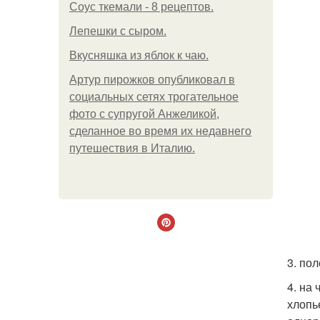
Соус ткемали - 8 рецептов.
Лепешки с сыром.
Вкусняшка из яблок к чаю.
Артур пирожков опубликовал в
социальных сетях трогательное
фото с супругой Анжеликой,
сделанное во время их недавнего
путешествия в Италию.
3. по
4. на
хлопь