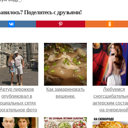
авилось? Поделитесь с друзьями!
Артур пирожков
Как замариновать
Любуемся
опубликовал в
вешенки.
сногсшибатель
социальных сетях
актерским сост
рогательное фото
на очередно
с супругой
премьере ново
Анжеликой,
человека - паук