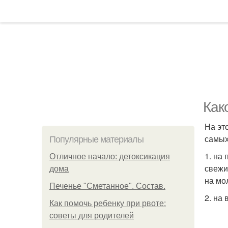
Как
На эт
самых
Популярные материалы
1. на
Отличное начало: детоксикация
свежи
дома
на мол
Печенье "Сметанное". Состав.
2. на
Как помочь ребенку при рвоте:
советы для родителей