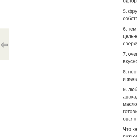
однор
5. фру
собст
6. те
цельн
⇦
сверх
7. оч
вкусн
8. не
и жел
9. лю
авока
масло
готов
овсян
Что к
питье