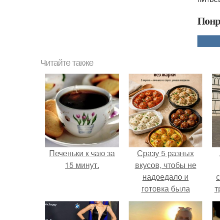
Понр
Читайте также
Печеньки к чаю за
Сразу 5 разных
15 минут.
вкусов, чтобы не
надоедало и
готовка была
т
проще.