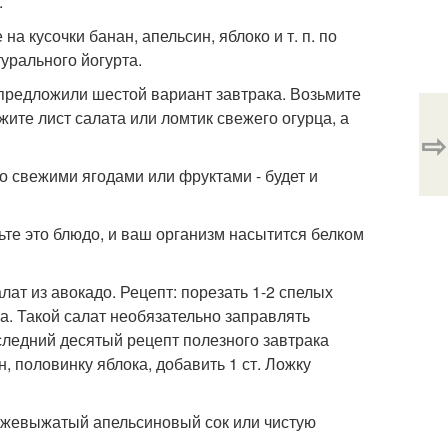
.
на кусочки банан, апельсин, яблоко и т. п. по
урального йогурта.
ы предложили шестой вариант завтрака. Возьмите
ите лист салата или ломтик свежего огурца, а
⇨
со свежими ягодами или фруктами - будет и
ьте это блюдо, и ваш организм насытится белком
лат из авокадо. Рецепт: порезать 1-2 спелых
ра. Такой салат необязательно заправлять
оследний десятый рецепт полезного завтрака
н, половинку яблока, добавить 1 ст. Ложку
свежевыжатый апельсиновый сок или чистую